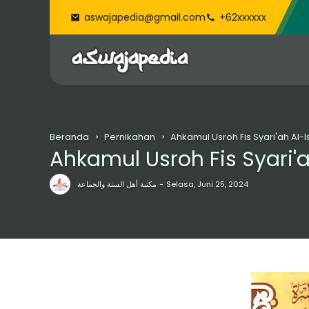
aswajapedia@gmail.com
+62xxxxxx
Beranda
Pernikahan
Ahkamul Usroh Fis Syari'ah Al-
Ahkamul Usroh Fis Syari'
مكتبة أهل السنة والجماعة
Selasa, Juni 25, 2024