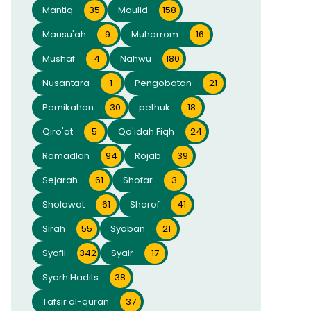
Mantiq
35
Maulid
158
Mausu'ah
9
Muharrom
16
Mushaf
4
Nahwu
180
Nusantara
1
Pengobatan
21
Pernikahan
30
pethuk
18
Qiro'at
5
Qo'idah Fiqh
24
Ramadlan
94
Rojab
39
Sejarah
61
Shofar
3
Sholawat
61
Shorof
41
Sirah
55
Syaban
21
Syafii
342
Syair
17
Syarh Hadits
38
Tafsir al-quran
37