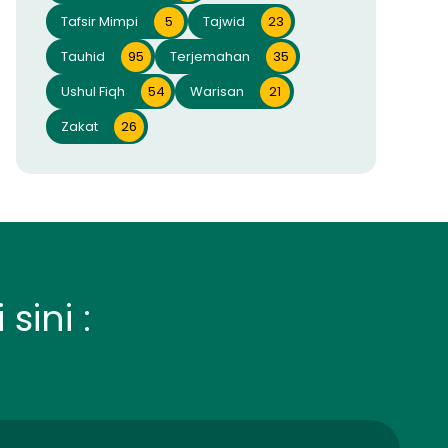
Tafsir Mimpi
5
Tajwid
23
Tauhid
95
Terjemahan
35
Ushul Fiqh
54
Warisan
21
Zakat
26
sini :