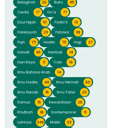
Balaghoh
32
Buku
45
Cerita
17
Do'a
77
Dzul Hijjah
51
Fadlo'il
13
Falakiyyah
23
Fatawa
38
Fiqh
171
Hadits
70
Hajji
27
Hanafi
36
Hanbali
14
Hari Raya
11
I'rob
19
Ilmu Bahasa Arab
14
Ilmu Hadits
49
Ilmu Hikmah
50
Ilmu Nasab
16
Ilmu Tafsir
23
Kamus
15
Kewanitaan
29
Khutbah
18
Kontemporer
5
Lainnya
346
Maliki
33