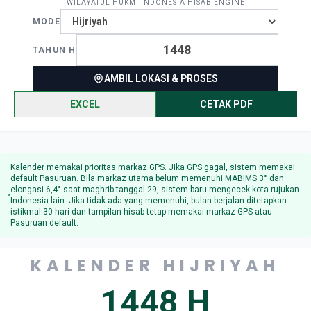
WILAYATUL HUKMI INDONESIA HISAB ENGINE
MODE
TAHUN H
AMBIL LOKASI & PROSES
EXCEL
CETAK PDF
Kalender memakai prioritas markaz GPS. Jika GPS gagal, sistem memakai
default Pasuruan. Bila markaz utama belum memenuhi MABIMS 3° dan
elongasi 6,4° saat maghrib tanggal 29, sistem baru mengecek kota rujukan
Indonesia lain. Jika tidak ada yang memenuhi, bulan berjalan ditetapkan
istikmal 30 hari dan tampilan hisab tetap memakai markaz GPS atau
Pasuruan default.
KALENDER HIJRIYAH
1448 H