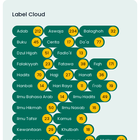
Label Cloud
Adab
212
Aswaja
234
Balaghoh
32
Buku
45
Cerita
17
Do'a
77
Dzul Hijjah
51
Fadlo'il
13
Falakiyyah
23
Fatawa
38
Fiqh
171
Hadits
70
Hajji
27
Hanafi
36
Hanbali
14
Hari Raya
11
I'rob
19
Ilmu Bahasa Arab
14
Ilmu Hadits
49
Ilmu Hikmah
50
Ilmu Nasab
16
Ilmu Tafsir
23
Kamus
15
Kewanitaan
29
Khutbah
18