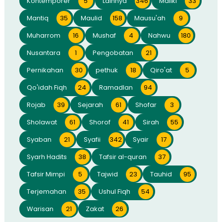
Kontemporer
5
Lainnya
346
Maliki
33
Mantiq
35
Maulid
158
Mausu'ah
9
Muharrom
16
Mushaf
4
Nahwu
180
Nusantara
1
Pengobatan
21
Pernikahan
30
pethuk
18
Qiro'at
5
Qo'idah Fiqh
24
Ramadlan
94
Rojab
39
Sejarah
61
Shofar
3
Sholawat
61
Shorof
41
Sirah
55
Syaban
21
Syafii
342
Syair
17
Syarh Hadits
38
Tafsir al-quran
37
Tafsir Mimpi
5
Tajwid
23
Tauhid
95
Terjemahan
35
Ushul Fiqh
54
Warisan
21
Zakat
26