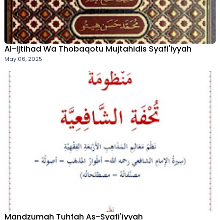
Al-Ijtihad Wa Thobaqotu Mujtahidis Syafi'iyyah
May 06, 2025
Mandzumah Tuhfah As-Syafi'iyyah