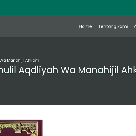
A
Home
Tentang kami
h Wa Manahijil Ahkam
hulil Aqdliyah Wa Manahijil A