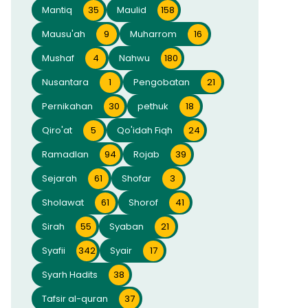
Mantiq
35
Maulid
158
Mausu'ah
9
Muharrom
16
Mushaf
4
Nahwu
180
Nusantara
1
Pengobatan
21
Pernikahan
30
pethuk
18
Qiro'at
5
Qo'idah Fiqh
24
Ramadlan
94
Rojab
39
Sejarah
61
Shofar
3
Sholawat
61
Shorof
41
Sirah
55
Syaban
21
Syafii
342
Syair
17
Syarh Hadits
38
Tafsir al-quran
37