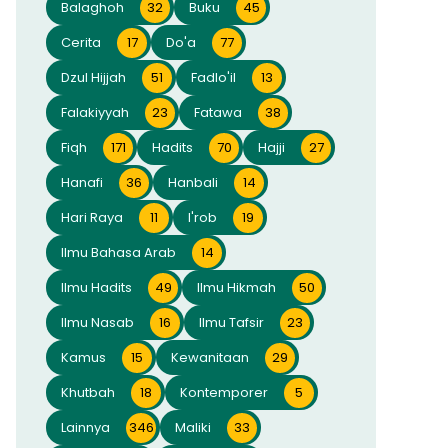
Balaghoh
32
Buku
45
Cerita
17
Do'a
77
Dzul Hijjah
51
Fadlo'il
13
Falakiyyah
23
Fatawa
38
Fiqh
171
Hadits
70
Hajji
27
Hanafi
36
Hanbali
14
Hari Raya
11
I'rob
19
Ilmu Bahasa Arab
14
Ilmu Hadits
49
Ilmu Hikmah
50
Ilmu Nasab
16
Ilmu Tafsir
23
Kamus
15
Kewanitaan
29
Khutbah
18
Kontemporer
5
Lainnya
346
Maliki
33