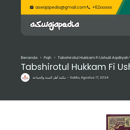
aswajapedia@gmail.com
+62xxxxxx
Beranda
Fiqh
Tabshirotul Hukkam Fi Ushulil Aqdliya
Tabshirotul Hukkam Fi Us
مكتبة أهل السنة والجماعة
Sabtu, Agustus 17, 2024