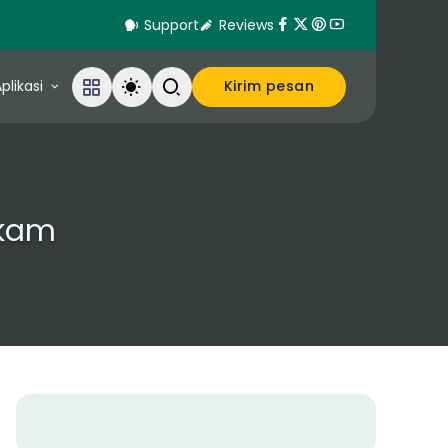
Support
Reviews
plikasi
Kirim pesan
hkam