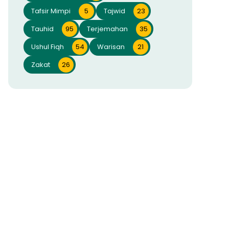
Tafsir Mimpi
5
Tajwid
23
Tauhid
95
Terjemahan
35
Ushul Fiqh
54
Warisan
21
Zakat
26