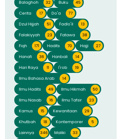
Balaghoh
32
Buku
45
Cerita
17
Do'a
77
Dzul Hijjah
51
Fadlo'il
13
Falakiyyah
23
Fatawa
38
Fiqh
171
Hadits
70
Hajji
27
Hanafi
36
Hanbali
14
Hari Raya
11
I'rob
19
Ilmu Bahasa Arab
14
Ilmu Hadits
49
Ilmu Hikmah
50
Ilmu Nasab
16
Ilmu Tafsir
23
Kamus
15
Kewanitaan
29
Khutbah
18
Kontemporer
5
Lainnya
346
Maliki
33