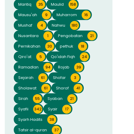
Mantiq
35
Maulid
158
Mausu'ah
9
Muharrom
16
Mushaf
4
Nahwu
180
Nusantara
1
Pengobatan
21
Pernikahan
30
pethuk
18
Qiro'at
5
Qo'idah Fiqh
24
Ramadlan
94
Rojab
39
Sejarah
61
Shofar
3
Sholawat
61
Shorof
41
Sirah
55
Syaban
21
Syafii
342
Syair
17
Syarh Hadits
38
Tafsir al-quran
37