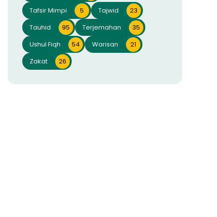
Tafsir Mimpi
5
Tajwid
23
Tauhid
95
Terjemahan
35
Ushul Fiqh
54
Warisan
21
Zakat
26