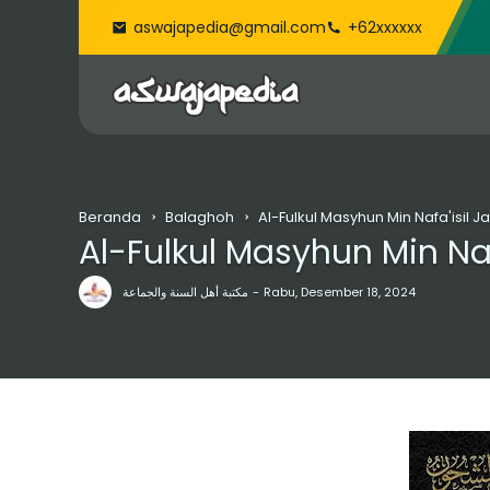
aswajapedia@gmail.com
+62xxxxxx
Beranda
Balaghoh
Al-Fulkul Masyhun Min Nafa'isil Ja
Al-Fulkul Masyhun Min Naf
مكتبة أهل السنة والجماعة
Rabu, Desember 18, 2024