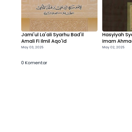
Jami'ul La'ali Syarhu Bad'il
Hasyiyah Sya
Amali Fi Ilmil Aqo'id
Imam Ahmad
May 03, 2025
May 02, 2025
0 Komentar