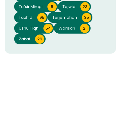
Tafsir Mimpi
5
Tajwid
23
Tauhid
95
Terjemahan
35
Ushul Fiqh
54
Warisan
21
Zakat
26