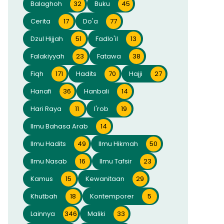
Balaghoh
32
Buku
45
Cerita
17
Do'a
77
Dzul Hijjah
51
Fadlo'il
13
Falakiyyah
23
Fatawa
38
Fiqh
171
Hadits
70
Hajji
27
Hanafi
36
Hanbali
14
Hari Raya
11
I'rob
19
Ilmu Bahasa Arab
14
Ilmu Hadits
49
Ilmu Hikmah
50
Ilmu Nasab
16
Ilmu Tafsir
23
Kamus
15
Kewanitaan
29
Khutbah
18
Kontemporer
5
Lainnya
346
Maliki
33