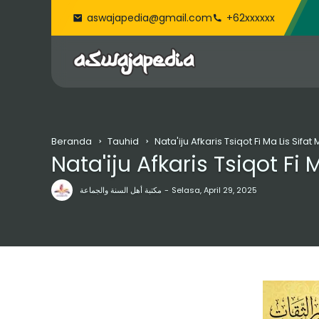
aswajapedia@gmail.com
+62xxxxxx
Beranda
Tauhid
Nata'iju Afkaris Tsiqot Fi Ma Lis Sifat
Nata'iju Afkaris Tsiqot Fi 
مكتبة أهل السنة والجماعة
Selasa, April 29, 2025