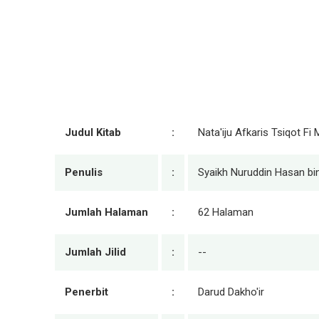
Judul Kitab
:
Nata'iju Afkaris Tsiqot Fi 
Penulis
:
Syaikh Nuruddin Hasan bi
Jumlah Halaman
:
62 Halaman
Jumlah Jilid
:
--
Penerbit
:
Darud Dakho'ir