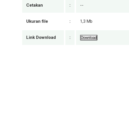
Cetakan
:
--
Ukuran file
:
1,3 Mb
Link Download
:
Download