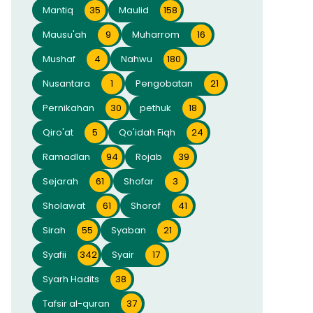
Mantiq
35
Maulid
158
Mausu'ah
9
Muharrom
16
Mushaf
4
Nahwu
180
Nusantara
1
Pengobatan
21
Pernikahan
30
pethuk
18
Qiro'at
5
Qo'idah Fiqh
24
Ramadlan
94
Rojab
39
Sejarah
61
Shofar
3
Sholawat
61
Shorof
41
Sirah
55
Syaban
21
Syafii
342
Syair
17
Syarh Hadits
38
Tafsir al-quran
37