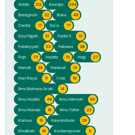
Adab
212
Aswaja
234
Balaghoh
32
Buku
45
Cerita
17
Do'a
77
Dzul Hijjah
51
Fadlo'il
13
Falakiyyah
23
Fatawa
38
Fiqh
171
Hadits
70
Hajji
27
Hanafi
36
Hanbali
14
Hari Raya
11
I'rob
19
Ilmu Bahasa Arab
14
Ilmu Hadits
49
Ilmu Hikmah
50
Ilmu Nasab
16
Ilmu Tafsir
23
Kamus
15
Kewanitaan
29
Khutbah
18
Kontemporer
5