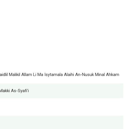
aidlil Malikil Allam Li Ma Isytamala Alaihi An-Nusuk Minal Ahkam
Makki As-Syafi'i