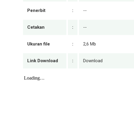
Penerbit
:
--
Cetakan
:
--
Ukuran file
:
2,6 Mb
Link Download
:
Download