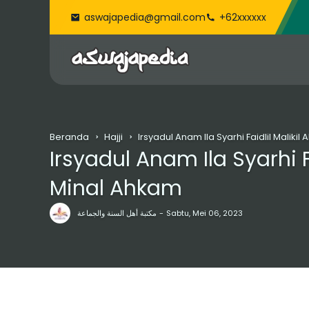
aswajapedia@gmail.com
+62xxxxxx
Beranda
Hajji
Irsyadul Anam Ila Syarhi Faidlil Maliki
Irsyadul Anam Ila Syarhi F
Minal Ahkam
مكتبة أهل السنة والجماعة
Sabtu, Mei 06, 2023