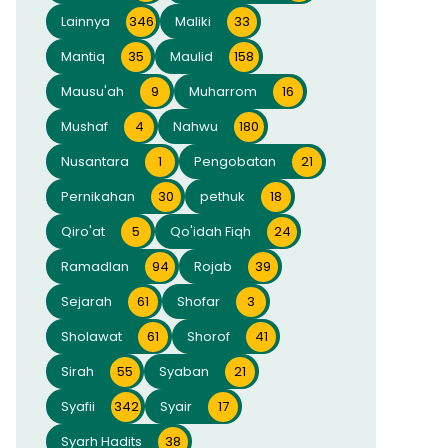
Lainnya
346
Maliki
33
Mantiq
35
Maulid
158
Mausu'ah
9
Muharrom
16
Mushaf
4
Nahwu
180
Nusantara
1
Pengobatan
21
Pernikahan
30
pethuk
18
Qiro'at
5
Qo'idah Fiqh
24
Ramadlan
94
Rojab
39
Sejarah
61
Shofar
3
Sholawat
61
Shorof
41
Sirah
55
Syaban
21
Syafii
342
Syair
17
Syarh Hadits
38