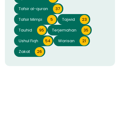
Tafsir al-quran
37
Tafsir Mimpi
5
Tajwid
23
Tauhid
95
Terjemahan
35
Ushul Fiqh
54
Warisan
21
Zakat
26