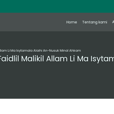
A
Home
Tentang kami
l Allam Li Ma Isytamala Alaihi An-Nusuk Minal Ahkam
aidlil Malikil Allam Li Ma Isyt