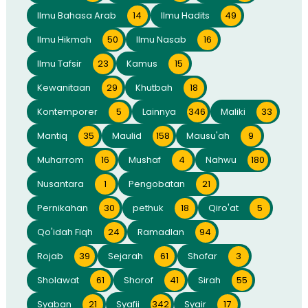
Ilmu Bahasa Arab
14
Ilmu Hadits
49
Ilmu Hikmah
50
Ilmu Nasab
16
Ilmu Tafsir
23
Kamus
15
Kewanitaan
29
Khutbah
18
Kontemporer
5
Lainnya
346
Maliki
33
Mantiq
35
Maulid
158
Mausu'ah
9
Muharrom
16
Mushaf
4
Nahwu
180
Nusantara
1
Pengobatan
21
Pernikahan
30
pethuk
18
Qiro'at
5
Qo'idah Fiqh
24
Ramadlan
94
Rojab
39
Sejarah
61
Shofar
3
Sholawat
61
Shorof
41
Sirah
55
Syaban
21
Syafii
342
Syair
17