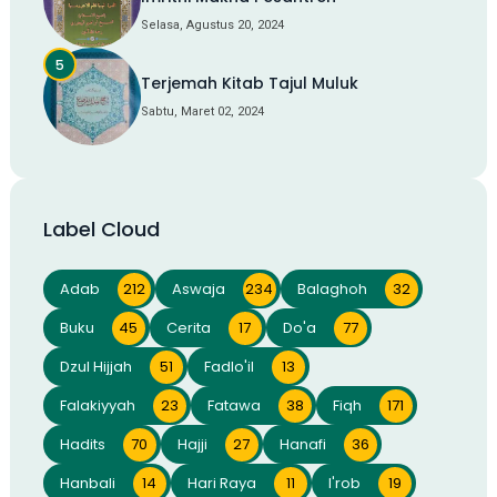
Selasa, Agustus 20, 2024
Terjemah Kitab Tajul Muluk
Sabtu, Maret 02, 2024
Label Cloud
Adab
212
Aswaja
234
Balaghoh
32
Buku
45
Cerita
17
Do'a
77
Dzul Hijjah
51
Fadlo'il
13
Falakiyyah
23
Fatawa
38
Fiqh
171
Hadits
70
Hajji
27
Hanafi
36
Hanbali
14
Hari Raya
11
I'rob
19