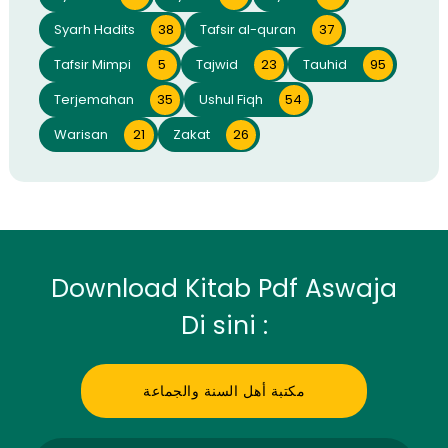
Syarh Hadits
38
Tafsir al-quran
37
Tafsir Mimpi
5
Tajwid
23
Tauhid
95
Terjemahan
35
Ushul Fiqh
54
Warisan
21
Zakat
26
Download Kitab Pdf Aswaja
Di sini :
مكتبة أهل السنة والجماعة