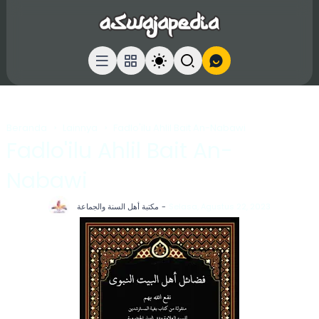
Beranda
Lainnya
Fadlo'ilu Ahlil Bait An-Nabawi
Fadlo'ilu Ahlil Bait An-
Nabawi
مكتبة أهل السنة والجماعة
Selasa, Agustus 22, 2023