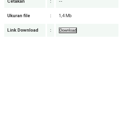
Cetakan
:
--
Ukuran file
:
1,4 Mb
Link Download
:
Download