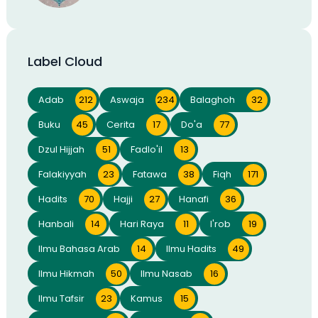
Label Cloud
Adab
212
Aswaja
234
Balaghoh
32
Buku
45
Cerita
17
Do'a
77
Dzul Hijjah
51
Fadlo'il
13
Falakiyyah
23
Fatawa
38
Fiqh
171
Hadits
70
Hajji
27
Hanafi
36
Hanbali
14
Hari Raya
11
I'rob
19
Ilmu Bahasa Arab
14
Ilmu Hadits
49
Ilmu Hikmah
50
Ilmu Nasab
16
Ilmu Tafsir
23
Kamus
15