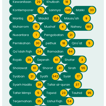
Kewanitaan
29
Khutbah
18
Kontemporer
5
Lainnya
346
Maliki
33
Mantiq
35
Maulid
158
Mausu'ah
9
Muharrom
16
Mushaf
4
Nahwu
180
Nusantara
1
Pengobatan
21
Pernikahan
30
pethuk
18
Qiro'at
5
Qo'idah Fiqh
24
Ramadlan
94
Rojab
39
Sejarah
61
Shofar
3
Sholawat
61
Shorof
41
Sirah
55
Syaban
21
Syafii
342
Syair
17
Syarh Hadits
38
Tafsir al-quran
37
Tafsir Mimpi
5
Tajwid
23
Tauhid
95
Terjemahan
35
Ushul Fiqh
54