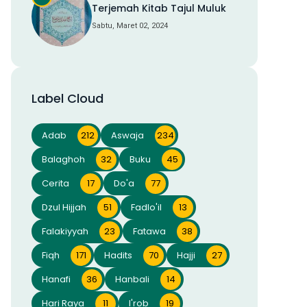
Terjemah Kitab Tajul Muluk
Sabtu, Maret 02, 2024
Label Cloud
Adab
212
Aswaja
234
Balaghoh
32
Buku
45
Cerita
17
Do'a
77
Dzul Hijjah
51
Fadlo'il
13
Falakiyyah
23
Fatawa
38
Fiqh
171
Hadits
70
Hajji
27
Hanafi
36
Hanbali
14
Hari Raya
11
I'rob
19