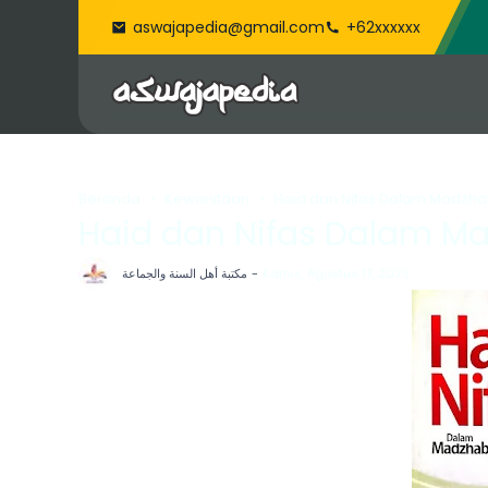
aswajapedia@gmail.com
+62xxxxxx
Beranda
Kewanitaan
Haid dan Nifas Dalam Madzhab
Haid dan Nifas Dalam Mad
مكتبة أهل السنة والجماعة
Kamis, Agustus 17, 2023