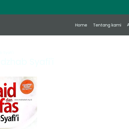
A
Home
Tentang kami
 Syafi'i
zhab Syafi'i