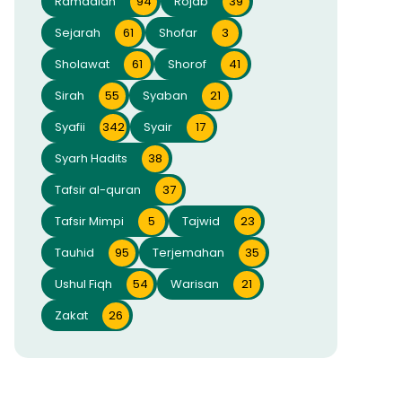
Ramadlan
94
Rojab
39
Sejarah
61
Shofar
3
Sholawat
61
Shorof
41
Sirah
55
Syaban
21
Syafii
342
Syair
17
Syarh Hadits
38
Tafsir al-quran
37
Tafsir Mimpi
5
Tajwid
23
Tauhid
95
Terjemahan
35
Ushul Fiqh
54
Warisan
21
Zakat
26