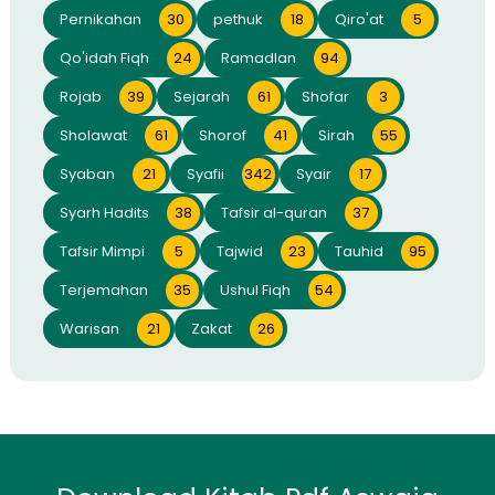
Pernikahan
30
pethuk
18
Qiro'at
5
Qo'idah Fiqh
24
Ramadlan
94
Rojab
39
Sejarah
61
Shofar
3
Sholawat
61
Shorof
41
Sirah
55
Syaban
21
Syafii
342
Syair
17
Syarh Hadits
38
Tafsir al-quran
37
Tafsir Mimpi
5
Tajwid
23
Tauhid
95
Terjemahan
35
Ushul Fiqh
54
Warisan
21
Zakat
26