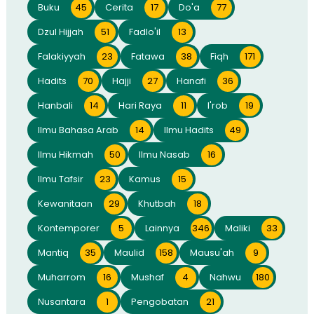
Buku
45
Cerita
17
Do'a
77
Dzul Hijjah
51
Fadlo'il
13
Falakiyyah
23
Fatawa
38
Fiqh
171
Hadits
70
Hajji
27
Hanafi
36
Hanbali
14
Hari Raya
11
I'rob
19
Ilmu Bahasa Arab
14
Ilmu Hadits
49
Ilmu Hikmah
50
Ilmu Nasab
16
Ilmu Tafsir
23
Kamus
15
Kewanitaan
29
Khutbah
18
Kontemporer
5
Lainnya
346
Maliki
33
Mantiq
35
Maulid
158
Mausu'ah
9
Muharrom
16
Mushaf
4
Nahwu
180
Nusantara
1
Pengobatan
21