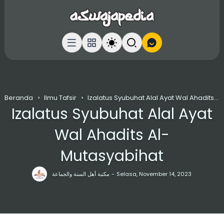
Beranda
Ilmu Tafsir
Izalatus Syubuhat Alal Ayat Wal Ahadits Al-Mutasyabihat
Izalatus Syubuhat Alal Ayat
Wal Ahadits Al-
Mutasyabihat
مكتبة أهل السنة والجماعة
Selasa, November 14, 2023