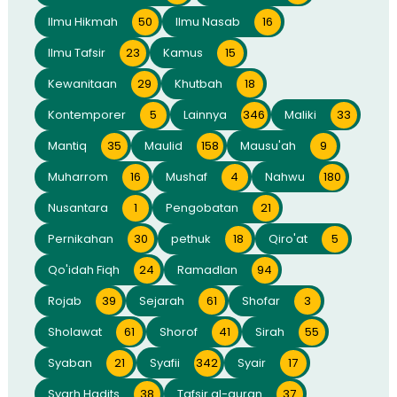
Ilmu Hikmah
50
Ilmu Nasab
16
Ilmu Tafsir
23
Kamus
15
Kewanitaan
29
Khutbah
18
Kontemporer
5
Lainnya
346
Maliki
33
Mantiq
35
Maulid
158
Mausu'ah
9
Muharrom
16
Mushaf
4
Nahwu
180
Nusantara
1
Pengobatan
21
Pernikahan
30
pethuk
18
Qiro'at
5
Qo'idah Fiqh
24
Ramadlan
94
Rojab
39
Sejarah
61
Shofar
3
Sholawat
61
Shorof
41
Sirah
55
Syaban
21
Syafii
342
Syair
17
Syarh Hadits
38
Tafsir al-quran
37