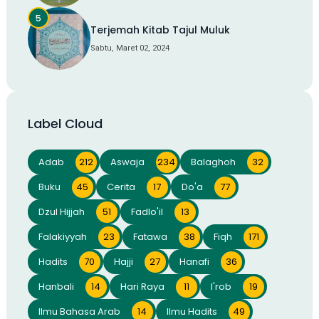
Terjemah Kitab Tajul Muluk
Sabtu, Maret 02, 2024
Label Cloud
Adab
212
Aswaja
234
Balaghoh
32
Buku
45
Cerita
17
Do'a
77
Dzul Hijjah
51
Fadlo'il
13
Falakiyyah
23
Fatawa
38
Fiqh
171
Hadits
70
Hajji
27
Hanafi
36
Hanbali
14
Hari Raya
11
I'rob
19
Ilmu Bahasa Arab
14
Ilmu Hadits
49