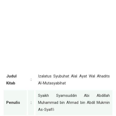
Judul
Izalatus Syubuhat Alal Ayat Wal Ahadits
:
Kitab
Al-Mutasyabihat
Syaikh Syamsuddin Abi Abdillah
Penulis
:
Muhammad bin Ahmad bin Abdil Mukmin
As-Syafi'i