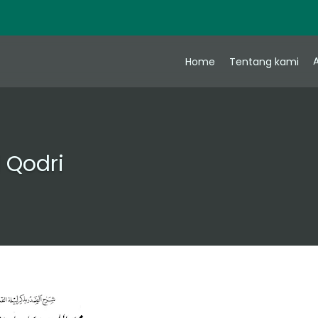
A
Home
Tentang kami
l Qodri