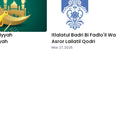
hiyyah
Itlalatul Badri Bi Fadlo'il Wa
yah
Asror Lailatil Qodri
Mar 27, 2025