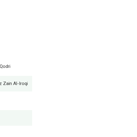
 Qodri
 Zain Al-Iroqi