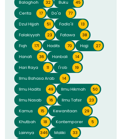
Balaghoh
32
Buku
45
Cerita
17
Do'a
77
Dzul Hijjah
51
Fadlo'il
13
Falakiyyah
23
Fatawa
38
Fiqh
171
Hadits
70
Hajji
27
Hanafi
36
Hanbali
14
Hari Raya
11
I'rob
19
Ilmu Bahasa Arab
14
Ilmu Hadits
49
Ilmu Hikmah
50
Ilmu Nasab
16
Ilmu Tafsir
23
Kamus
15
Kewanitaan
29
Khutbah
18
Kontemporer
5
Lainnya
346
Maliki
33