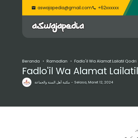
aswajapedia@gmail.com
+62xxxxxx
Beranda
Ramadlan
Fadlo'il Wa Alamat Lailatil Qodri
Fadlo'il Wa Alamat Lailati
مكتبة أهل السنة والجماعة
Selasa, Maret 12, 2024