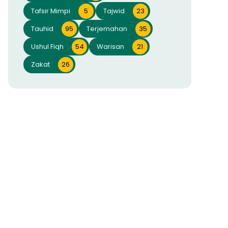
Tafsir Mimpi
5
Tajwid
23
Tauhid
95
Terjemahan
35
Ushul Fiqh
54
Warisan
21
Zakat
26