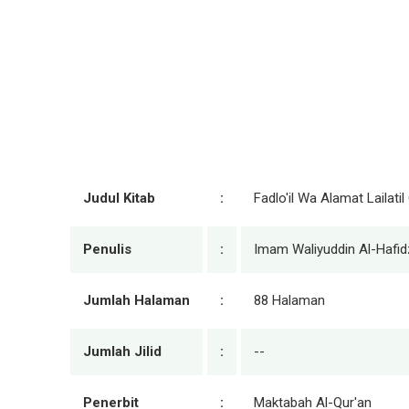
Judul Kitab
:
Fadlo'il Wa Alamat Lailatil
Penulis
:
Imam Waliyuddin Al-Hafidz
Jumlah Halaman
:
88 Halaman
Jumlah Jilid
:
--
Penerbit
:
Maktabah Al-Qur'an