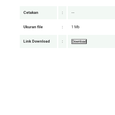
Cetakan
:
--
Ukuran file
:
1 Mb
Link Download
:
Download