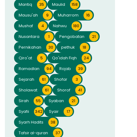
Mantiq
35
Maulid
158
Mausu'ah
9
Muharrom
16
Mushaf
4
Nahwu
180
Nusantara
1
Pengobatan
21
Pernikahan
30
pethuk
18
Qiro'at
5
Qo'idah Fiqh
24
Ramadlan
94
Rojab
39
Sejarah
61
Shofar
3
Sholawat
61
Shorof
41
Sirah
55
Syaban
21
Syafii
342
Syair
17
Syarh Hadits
38
Tafsir al-quran
37