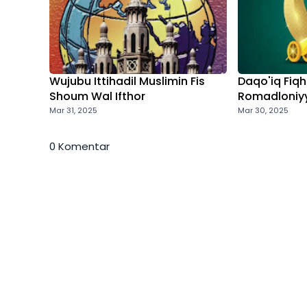
Wujubu Ittihadil Muslimin Fis
Daqo'iq Fiq
Shoum Wal Ifthor
Romadloniy
Mar 31, 2025
Mar 30, 2025
0 Komentar