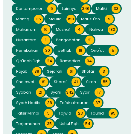
Kontemporer
5
Lainnya
346
Maliki
33
Mantiq
35
Maulid
158
Mausu'ah
9
Muharrom
16
Mushaf
4
Nahwu
180
Nusantara
1
Pengobatan
21
Pernikahan
30
pethuk
18
Qiro'at
5
Qo'idah Fiqh
24
Ramadlan
94
Rojab
39
Sejarah
61
Shofar
3
Sholawat
61
Shorof
41
Sirah
55
Syaban
21
Syafii
342
Syair
17
Syarh Hadits
38
Tafsir al-quran
37
Tafsir Mimpi
5
Tajwid
23
Tauhid
95
Terjemahan
35
Ushul Fiqh
54