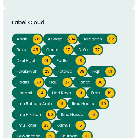
Label Cloud
Adab
212
Aswaja
234
Balaghoh
32
Buku
45
Cerita
17
Do'a
77
Dzul Hijjah
51
Fadlo'il
13
Falakiyyah
23
Fatawa
38
Fiqh
171
Hadits
70
Hajji
27
Hanafi
36
Hanbali
14
Hari Raya
11
I'rob
19
Ilmu Bahasa Arab
14
Ilmu Hadits
49
Ilmu Hikmah
50
Ilmu Nasab
16
Ilmu Tafsir
23
Kamus
15
Kewanitaan
29
Khutbah
18