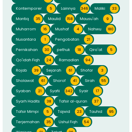
Kontemporer
5
Lainnya
346
Maliki
33
Mantiq
35
Maulid
158
Mausu'ah
9
Muharrom
16
Mushaf
4
Nahwu
180
Nusantara
1
Pengobatan
21
Pernikahan
30
pethuk
18
Qiro'at
5
Qo'idah Fiqh
24
Ramadlan
94
Rojab
39
Sejarah
61
Shofar
3
Sholawat
61
Shorof
41
Sirah
55
Syaban
21
Syafii
342
Syair
17
Syarh Hadits
38
Tafsir al-quran
37
Tafsir Mimpi
5
Tajwid
23
Tauhid
95
Terjemahan
35
Ushul Fiqh
54