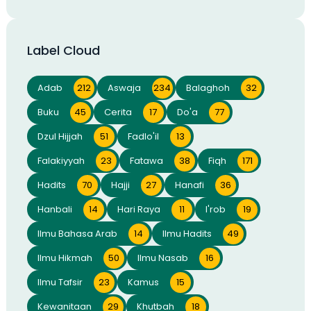
Label Cloud
Adab
212
Aswaja
234
Balaghoh
32
Buku
45
Cerita
17
Do'a
77
Dzul Hijjah
51
Fadlo'il
13
Falakiyyah
23
Fatawa
38
Fiqh
171
Hadits
70
Hajji
27
Hanafi
36
Hanbali
14
Hari Raya
11
I'rob
19
Ilmu Bahasa Arab
14
Ilmu Hadits
49
Ilmu Hikmah
50
Ilmu Nasab
16
Ilmu Tafsir
23
Kamus
15
Kewanitaan
29
Khutbah
18