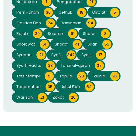
Nusantara
1
Pengobatan
21
Pernikahan
30
pethuk
18
Qiro'at
5
Qo'idah Fiqh
24
Ramadlan
94
Rojab
39
Sejarah
61
Shofar
3
Sholawat
61
Shorof
41
Sirah
55
Syaban
21
Syafii
342
Syair
17
Syarh Hadits
38
Tafsir al-quran
37
Tafsir Mimpi
5
Tajwid
23
Tauhid
95
Terjemahan
35
Ushul Fiqh
54
Warisan
21
Zakat
26