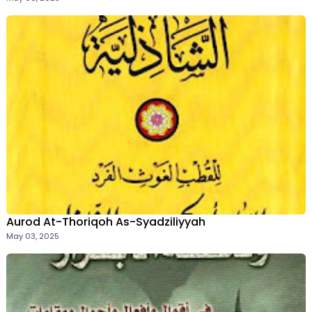
Aurod At-Thoriqoh As-Syadziliyyah
May 03, 2025