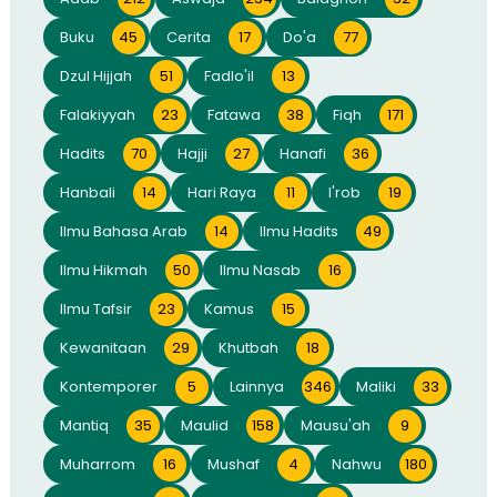
Buku
45
Cerita
17
Do'a
77
Dzul Hijjah
51
Fadlo'il
13
Falakiyyah
23
Fatawa
38
Fiqh
171
Hadits
70
Hajji
27
Hanafi
36
Hanbali
14
Hari Raya
11
I'rob
19
Ilmu Bahasa Arab
14
Ilmu Hadits
49
Ilmu Hikmah
50
Ilmu Nasab
16
Ilmu Tafsir
23
Kamus
15
Kewanitaan
29
Khutbah
18
Kontemporer
5
Lainnya
346
Maliki
33
Mantiq
35
Maulid
158
Mausu'ah
9
Muharrom
16
Mushaf
4
Nahwu
180