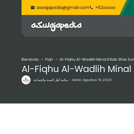
aswajapedia@gmail.com
+62xxxxxx
Beranda
Fiqh
Al-Fiqhu Al-Wadlih Minal Kitab Was S
Al-Fiqhu Al-Wadlih Minal
مكتبة أهل السنة والجماعة
Senin, Agustus 19, 2024