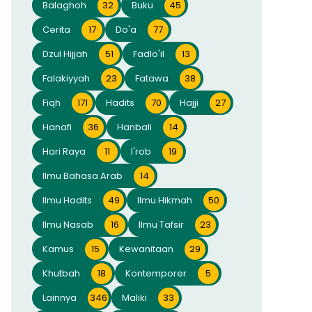
Balaghoh
32
Buku
45
Cerita
17
Do'a
77
Dzul Hijjah
51
Fadlo'il
13
Falakiyyah
23
Fatawa
38
Fiqh
171
Hadits
70
Hajji
27
Hanafi
36
Hanbali
14
Hari Raya
11
I'rob
19
Ilmu Bahasa Arab
14
Ilmu Hadits
49
Ilmu Hikmah
50
Ilmu Nasab
16
Ilmu Tafsir
23
Kamus
15
Kewanitaan
29
Khutbah
18
Kontemporer
5
Lainnya
346
Maliki
33