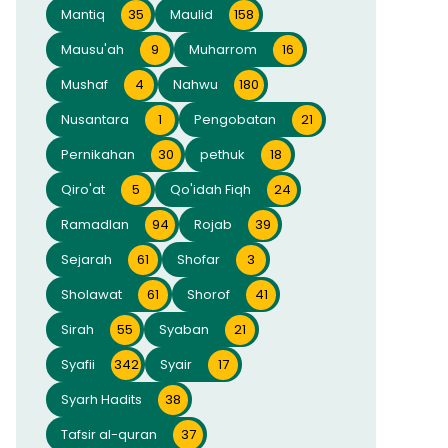
Mantiq
35
Maulid
158
Mausu'ah
9
Muharrom
16
Mushaf
4
Nahwu
180
Nusantara
1
Pengobatan
21
Pernikahan
30
pethuk
18
Qiro'at
5
Qo'idah Fiqh
24
Ramadlan
94
Rojab
39
Sejarah
61
Shofar
3
Sholawat
61
Shorof
41
Sirah
55
Syaban
21
Syafii
342
Syair
17
Syarh Hadits
38
Tafsir al-quran
37