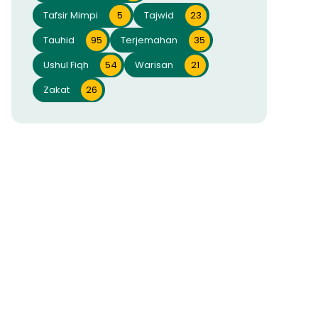
Tafsir Mimpi
5
Tajwid
23
Tauhid
95
Terjemahan
35
Ushul Fiqh
54
Warisan
21
Zakat
26