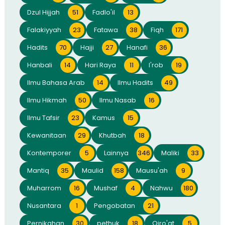
Dzul Hijjah
51
Fadlo'il
13
Falakiyyah
23
Fatawa
38
Fiqh
171
Hadits
70
Hajji
27
Hanafi
36
Hanbali
14
Hari Raya
11
I'rob
19
Ilmu Bahasa Arab
14
Ilmu Hadits
49
Ilmu Hikmah
50
Ilmu Nasab
16
Ilmu Tafsir
23
Kamus
15
Kewanitaan
29
Khutbah
18
Kontemporer
5
Lainnya
346
Maliki
33
Mantiq
35
Maulid
158
Mausu'ah
9
Muharrom
16
Mushaf
4
Nahwu
180
Nusantara
1
Pengobatan
21
Pernikahan
30
pethuk
18
Qiro'at
5