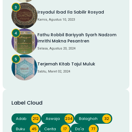
Irsyadul Ibad Ila Sabilir Rosyad
Kamis, Agustus 10, 2023
Fathu Robbil Bariyyah Syarh Nadzom
Imrithi Makna Pesantren
Selasa, Agustus 20, 2024
Terjemah Kitab Tajul Muluk
Sabtu, Maret 02, 2024
Label Cloud
Adab
212
Aswaja
234
Balaghoh
32
Buku
45
Cerita
17
Do'a
77