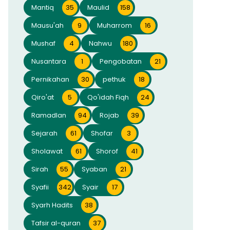
Mantiq
35
Maulid
158
Mausu'ah
9
Muharrom
16
Mushaf
4
Nahwu
180
Nusantara
1
Pengobatan
21
Pernikahan
30
pethuk
18
Qiro'at
5
Qo'idah Fiqh
24
Ramadlan
94
Rojab
39
Sejarah
61
Shofar
3
Sholawat
61
Shorof
41
Sirah
55
Syaban
21
Syafii
342
Syair
17
Syarh Hadits
38
Tafsir al-quran
37