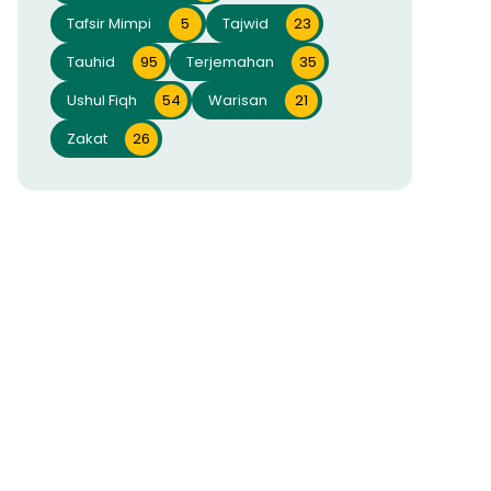
Tafsir Mimpi
5
Tajwid
23
Tauhid
95
Terjemahan
35
Ushul Fiqh
54
Warisan
21
Zakat
26