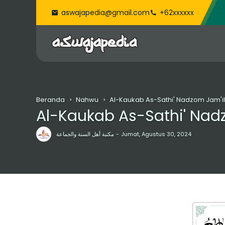
aswajapedia@gmail.com
+62xxxxxx
Beranda
Nahwu
Al-Kaukab As-Sathi' Nadzom Jam'i
Al-Kaukab As-Sathi' Nad
مكتبة أهل السنة والجماعة
Jumat, Agustus 30, 2024