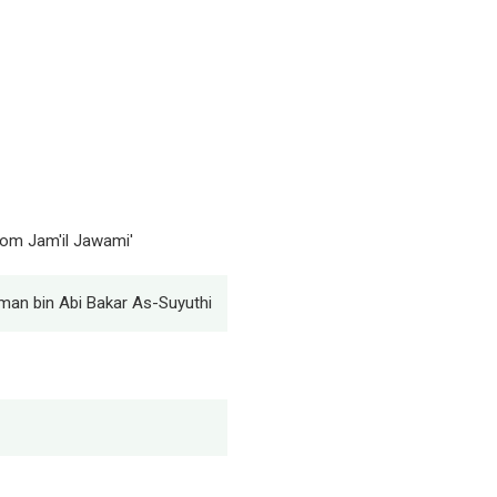
om Jam'il Jawami'
man bin Abi Bakar As-Suyuthi