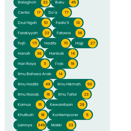
Balaghoh
32
Buku
45
Cerita
17
Do'a
77
Dzul Hijjah
51
Fadlo'il
13
Falakiyyah
23
Fatawa
38
Fiqh
171
Hadits
70
Hajji
27
Hanafi
36
Hanbali
14
Hari Raya
11
I'rob
19
Ilmu Bahasa Arab
14
Ilmu Hadits
49
Ilmu Hikmah
50
Ilmu Nasab
16
Ilmu Tafsir
23
Kamus
15
Kewanitaan
29
Khutbah
18
Kontemporer
5
Lainnya
346
Maliki
33