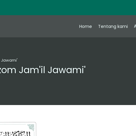
A
Home
Tentang kami
l Jawami'
zom Jam'il Jawami'