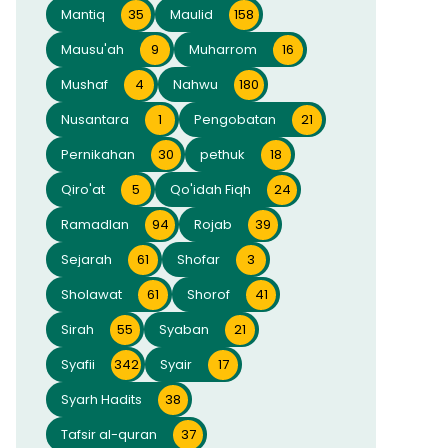
Mantiq
35
Maulid
158
Mausu'ah
9
Muharrom
16
Mushaf
4
Nahwu
180
Nusantara
1
Pengobatan
21
Pernikahan
30
pethuk
18
Qiro'at
5
Qo'idah Fiqh
24
Ramadlan
94
Rojab
39
Sejarah
61
Shofar
3
Sholawat
61
Shorof
41
Sirah
55
Syaban
21
Syafii
342
Syair
17
Syarh Hadits
38
Tafsir al-quran
37