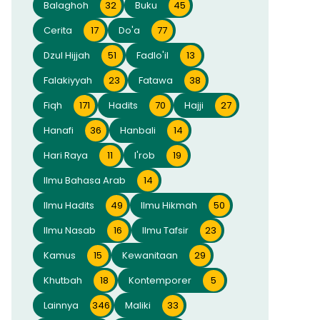
Balaghoh
32
Buku
45
Cerita
17
Do'a
77
Dzul Hijjah
51
Fadlo'il
13
Falakiyyah
23
Fatawa
38
Fiqh
171
Hadits
70
Hajji
27
Hanafi
36
Hanbali
14
Hari Raya
11
I'rob
19
Ilmu Bahasa Arab
14
Ilmu Hadits
49
Ilmu Hikmah
50
Ilmu Nasab
16
Ilmu Tafsir
23
Kamus
15
Kewanitaan
29
Khutbah
18
Kontemporer
5
Lainnya
346
Maliki
33