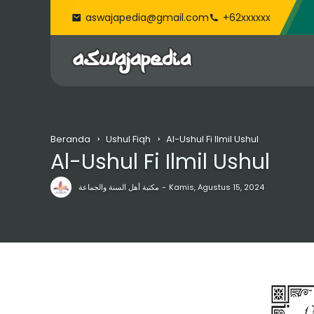
aswajapedia@gmail.com
+62xxxxxx
Beranda
Ushul Fiqh
Al-Ushul Fi Ilmil Ushul
Al-Ushul Fi Ilmil Ushul
مكتبة أهل السنة والجماعة
Kamis, Agustus 15, 2024