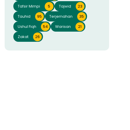
Tafsir Mimpi
5
Tajwid
23
Tauhid
95
Terjemahan
35
Ushul Fiqh
54
Warisan
21
Zakat
26