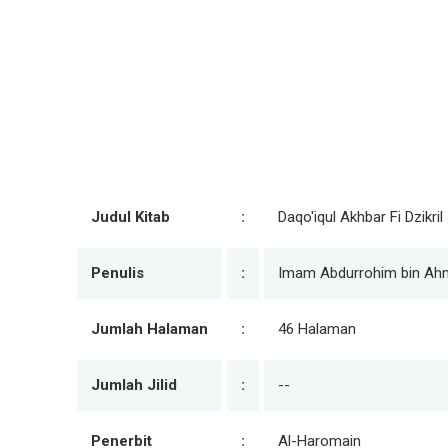
Judul Kitab
:
Daqo'iqul Akhbar Fi Dzikr
Penulis
:
Imam Abdurrohim bin Ahm
Jumlah Halaman
:
46 Halaman
Jumlah Jilid
:
--
Penerbit
:
Al-Haromain