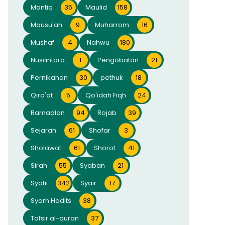
Mantiq
35
Maulid
158
Mausu'ah
9
Muharrom
16
Mushaf
4
Nahwu
180
Nusantara
1
Pengobatan
21
Pernikahan
30
pethuk
18
Qiro'at
5
Qo'idah Fiqh
24
Ramadlan
94
Rojab
39
Sejarah
61
Shofar
3
Sholawat
61
Shorof
41
Sirah
55
Syaban
21
Syafii
342
Syair
17
Syarh Hadits
38
Tafsir al-quran
37