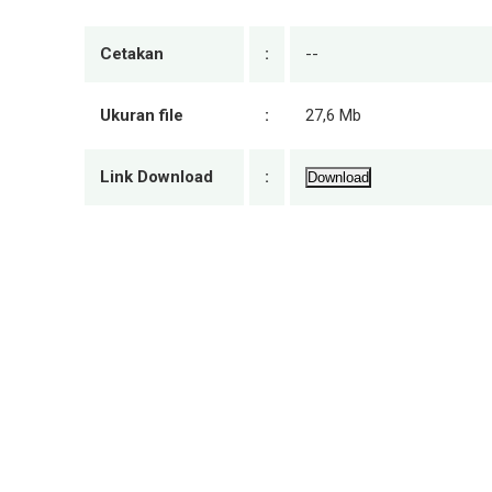
Cetakan
:
--
Ukuran file
:
27,6 Mb
Link Download
:
Download