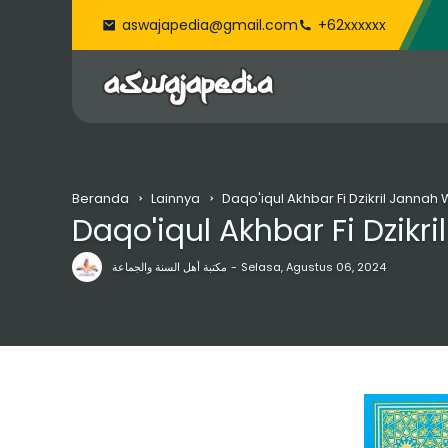
aswajapedia@gmail.com
+62xxxxxx
Beranda
Lainnya
Daqo'iqul Akhbar Fi Dzikril Jannah
Daqo'iqul Akhbar Fi Dzikr
مكتبة أهل السنة والجماعة
Selasa, Agustus 06, 2024