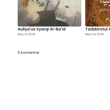
Auliya'us Syarqi Al-Ba'id
Tadzkirotul 
May 14, 2025
May 04, 2025
0 Komentar