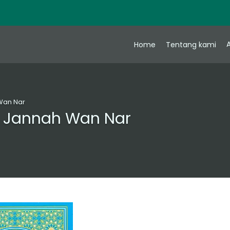
A
Home
Tentang kami
 Wan Nar
il Jannah Wan Nar