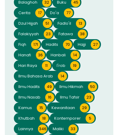
Balaghoh
32
Buku
45
Cerita
17
Do'a
77
Dzul Hijjah
51
Fadlo'il
13
Falakiyyah
23
Fatawa
38
Fiqh
171
Hadits
70
Hajji
27
Hanafi
36
Hanbali
14
Hari Raya
11
I'rob
19
Ilmu Bahasa Arab
14
Ilmu Hadits
49
Ilmu Hikmah
50
Ilmu Nasab
16
Ilmu Tafsir
23
Kamus
15
Kewanitaan
29
Khutbah
18
Kontemporer
5
Lainnya
346
Maliki
33