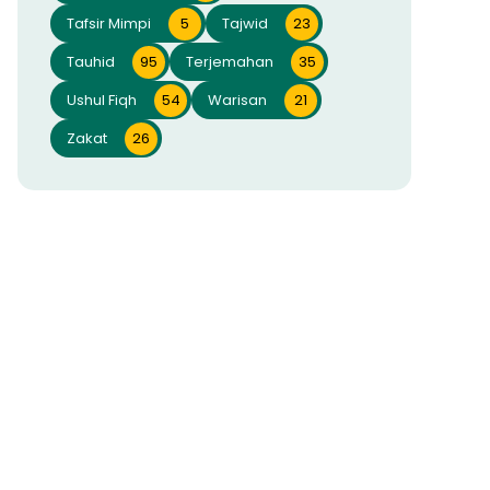
Tafsir Mimpi
5
Tajwid
23
Tauhid
95
Terjemahan
35
Ushul Fiqh
54
Warisan
21
Zakat
26