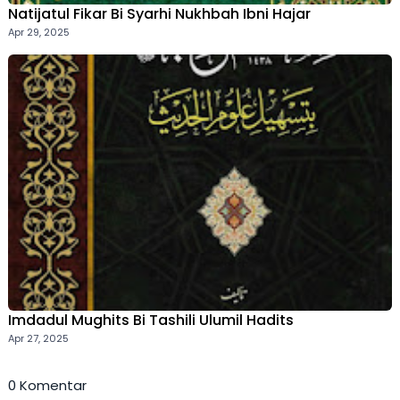
Natijatul Fikar Bi Syarhi Nukhbah Ibni Hajar
Apr 29, 2025
Imdadul Mughits Bi Tashili Ulumil Hadits
Apr 27, 2025
0 Komentar