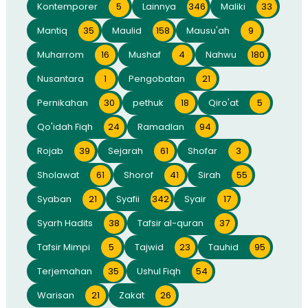
Kontemporer
5
Lainnya
346
Maliki
33
Mantiq
35
Maulid
158
Mausu'ah
9
Muharrom
16
Mushaf
4
Nahwu
180
Nusantara
1
Pengobatan
21
Pernikahan
30
pethuk
18
Qiro'at
5
Qo'idah Fiqh
24
Ramadlan
94
Rojab
39
Sejarah
61
Shofar
3
Sholawat
61
Shorof
41
Sirah
55
Syaban
21
Syafii
342
Syair
17
Syarh Hadits
38
Tafsir al-quran
37
Tafsir Mimpi
5
Tajwid
23
Tauhid
95
Terjemahan
35
Ushul Fiqh
54
Warisan
21
Zakat
26