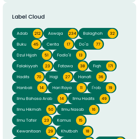
Label Cloud
Adab
212
Aswaja
234
Balaghoh
32
Buku
45
Cerita
17
Do'a
77
Dzul Hijjah
51
Fadlo'il
13
Falakiyyah
23
Fatawa
38
Fiqh
171
Hadits
70
Hajji
27
Hanafi
36
Hanbali
14
Hari Raya
11
I'rob
19
Ilmu Bahasa Arab
14
Ilmu Hadits
49
Ilmu Hikmah
50
Ilmu Nasab
16
Ilmu Tafsir
23
Kamus
15
Kewanitaan
29
Khutbah
18