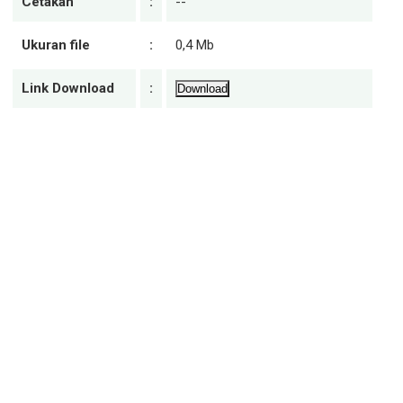
Cetakan
:
--
Ukuran file
:
0,4 Mb
Link Download
:
Download