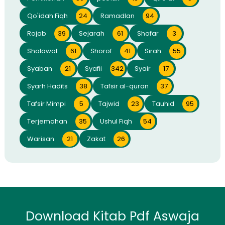
Qo'idah Fiqh
24
Ramadlan
94
Rojab
39
Sejarah
61
Shofar
3
Sholawat
61
Shorof
41
Sirah
55
Syaban
21
Syafii
342
Syair
17
Syarh Hadits
38
Tafsir al-quran
37
Tafsir Mimpi
5
Tajwid
23
Tauhid
95
Terjemahan
35
Ushul Fiqh
54
Warisan
21
Zakat
26
Download Kitab Pdf Aswaja