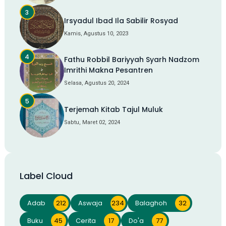
Irsyadul Ibad Ila Sabilir Rosyad
Kamis, Agustus 10, 2023
Fathu Robbil Bariyyah Syarh Nadzom
Imrithi Makna Pesantren
Selasa, Agustus 20, 2024
Terjemah Kitab Tajul Muluk
Sabtu, Maret 02, 2024
Label Cloud
Adab
212
Aswaja
234
Balaghoh
32
Buku
45
Cerita
17
Do'a
77