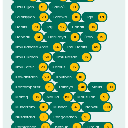
Dzul Hijjah
51
Fadlo'il
13
Falakiyyah
23
Fatawa
38
Fiqh
171
Hadits
70
Hajji
27
Hanafi
36
Hanbali
14
Hari Raya
11
I'rob
19
Ilmu Bahasa Arab
14
Ilmu Hadits
49
Ilmu Hikmah
50
Ilmu Nasab
16
Ilmu Tafsir
23
Kamus
15
Kewanitaan
29
Khutbah
18
Kontemporer
5
Lainnya
346
Maliki
33
Mantiq
35
Maulid
158
Mausu'ah
9
Muharrom
16
Mushaf
4
Nahwu
180
Nusantara
1
Pengobatan
21
Pernikahan
30
pethuk
18
Qiro'at
5