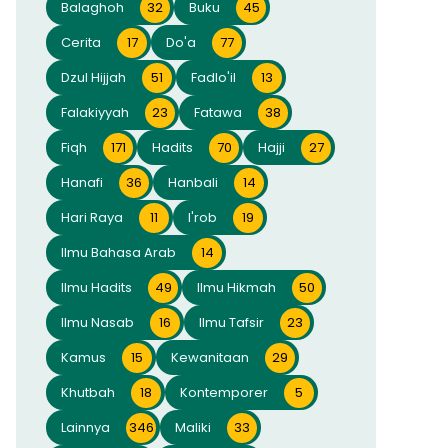
Balaghoh
32
Buku
45
Cerita
17
Do'a
77
Dzul Hijjah
51
Fadlo'il
13
Falakiyyah
23
Fatawa
38
Fiqh
171
Hadits
70
Hajji
27
Hanafi
36
Hanbali
14
Hari Raya
11
I'rob
19
Ilmu Bahasa Arab
14
Ilmu Hadits
49
Ilmu Hikmah
50
Ilmu Nasab
16
Ilmu Tafsir
23
Kamus
15
Kewanitaan
29
Khutbah
18
Kontemporer
5
Lainnya
346
Maliki
33