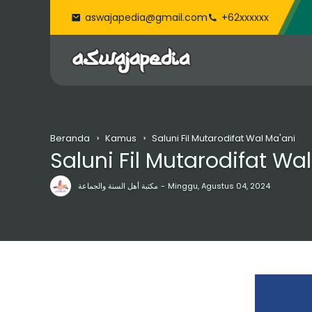
aswajapedia@gmail.com
+62xxxxxx
Beranda
Kamus
Saluni Fil Mutarodifat Wal Ma'ani
Saluni Fil Mutarodifat Wa
مكتبة أهل السنة والجماعة
Minggu, Agustus 04, 2024