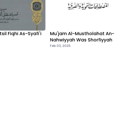
il Fiqhi As-Syafi'i
Mu'jam Al-Mustholahat An-
Nahwiyyah Was Shorfiyyah
Feb 03, 2025