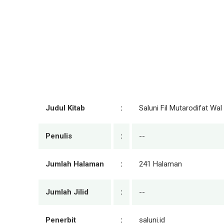
Judul Kitab
:
Saluni Fil Mutarodifat Wal
Penulis
:
--
Jumlah Halaman
:
241 Halaman
Jumlah Jilid
:
--
Penerbit
:
saluni.id