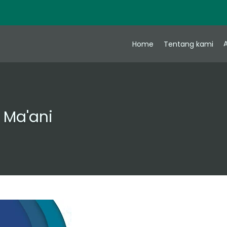
A
Home
Tentang kami
l Ma'ani