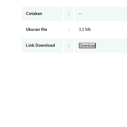
Cetakan
:
--
Ukuran file
:
3,2 Mb
Link Download
:
Download