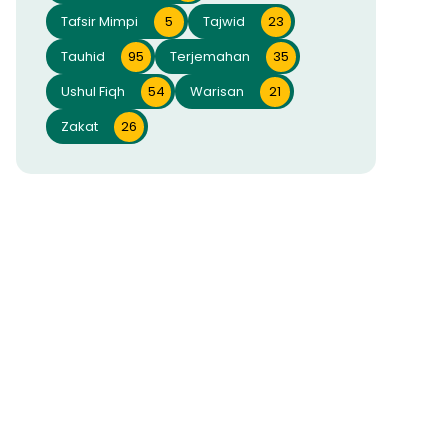
Tafsir Mimpi
5
Tajwid
23
Tauhid
95
Terjemahan
35
Ushul Fiqh
54
Warisan
21
Zakat
26