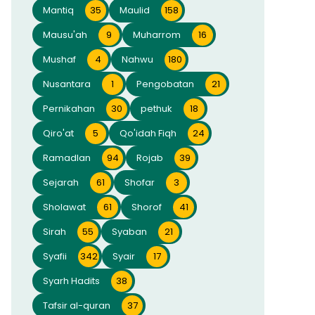
Mantiq
35
Maulid
158
Mausu'ah
9
Muharrom
16
Mushaf
4
Nahwu
180
Nusantara
1
Pengobatan
21
Pernikahan
30
pethuk
18
Qiro'at
5
Qo'idah Fiqh
24
Ramadlan
94
Rojab
39
Sejarah
61
Shofar
3
Sholawat
61
Shorof
41
Sirah
55
Syaban
21
Syafii
342
Syair
17
Syarh Hadits
38
Tafsir al-quran
37