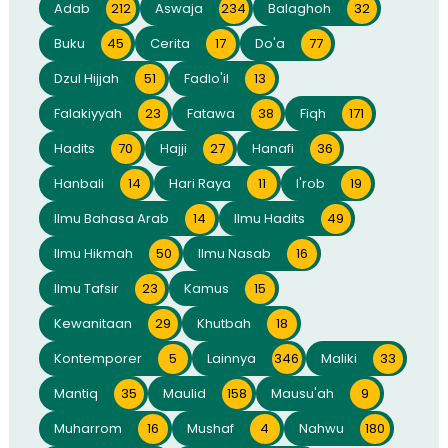
Adab
212
Aswaja
234
Balaghoh
32
Buku
45
Cerita
17
Do'a
77
Dzul Hijjah
51
Fadlo'il
13
Falakiyyah
23
Fatawa
38
Fiqh
171
Hadits
70
Hajji
27
Hanafi
36
Hanbali
14
Hari Raya
11
I'rob
19
Ilmu Bahasa Arab
14
Ilmu Hadits
49
Ilmu Hikmah
50
Ilmu Nasab
16
Ilmu Tafsir
23
Kamus
15
Kewanitaan
29
Khutbah
18
Kontemporer
5
Lainnya
346
Maliki
33
Mantiq
35
Maulid
158
Mausu'ah
9
Muharrom
16
Mushaf
4
Nahwu
180