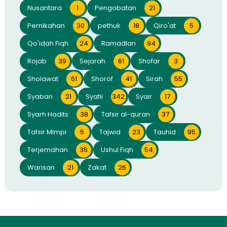
Nusantara
1
Pengobatan
21
Pernikahan
30
pethuk
18
Qiro'at
5
Qo'idah Fiqh
24
Ramadlan
94
Rojab
39
Sejarah
61
Shofar
3
Sholawat
61
Shorof
41
Sirah
55
Syaban
21
Syafii
342
Syair
17
Syarh Hadits
38
Tafsir al-quran
37
Tafsir Mimpi
5
Tajwid
23
Tauhid
95
Terjemahan
35
Ushul Fiqh
54
Warisan
21
Zakat
26