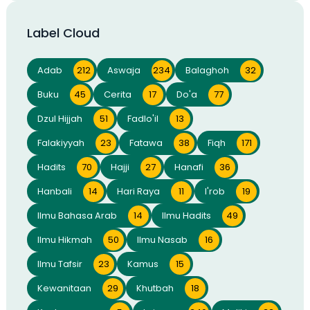
Label Cloud
Adab
212
Aswaja
234
Balaghoh
32
Buku
45
Cerita
17
Do'a
77
Dzul Hijjah
51
Fadlo'il
13
Falakiyyah
23
Fatawa
38
Fiqh
171
Hadits
70
Hajji
27
Hanafi
36
Hanbali
14
Hari Raya
11
I'rob
19
Ilmu Bahasa Arab
14
Ilmu Hadits
49
Ilmu Hikmah
50
Ilmu Nasab
16
Ilmu Tafsir
23
Kamus
15
Kewanitaan
29
Khutbah
18