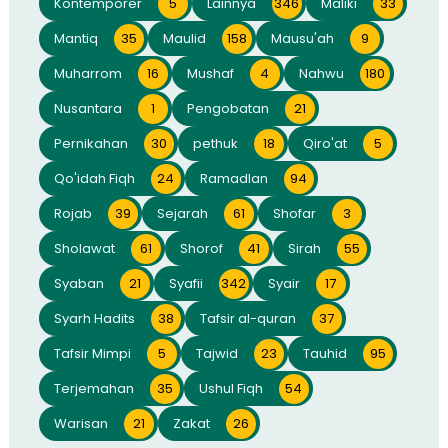
Kontemporer
5
Lainnya
346
Maliki
33
Mantiq
35
Maulid
158
Mausu'ah
9
Muharrom
16
Mushaf
4
Nahwu
180
Nusantara
1
Pengobatan
21
Pernikahan
30
pethuk
18
Qiro'at
5
Qo'idah Fiqh
24
Ramadlan
94
Rojab
39
Sejarah
61
Shofar
3
Sholawat
61
Shorof
41
Sirah
55
Syaban
21
Syafii
342
Syair
17
Syarh Hadits
38
Tafsir al-quran
37
Tafsir Mimpi
5
Tajwid
23
Tauhid
95
Terjemahan
35
Ushul Fiqh
54
Warisan
21
Zakat
26