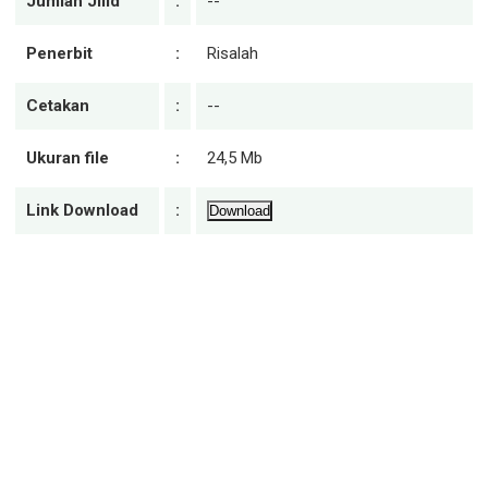
Jumlah Jilid
:
--
Penerbit
:
Risalah
Cetakan
:
--
Ukuran file
:
24,5 Mb
Link Download
:
Download