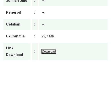
Jumlah Jilid
:
--
Penerbit
:
--
Cetakan
:
--
Ukuran file
:
29,7 Mb
Link
:
Download
Download