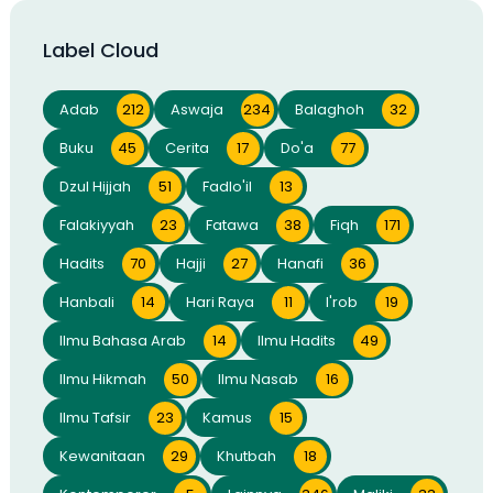
Label Cloud
Adab
212
Aswaja
234
Balaghoh
32
Buku
45
Cerita
17
Do'a
77
Dzul Hijjah
51
Fadlo'il
13
Falakiyyah
23
Fatawa
38
Fiqh
171
Hadits
70
Hajji
27
Hanafi
36
Hanbali
14
Hari Raya
11
I'rob
19
Ilmu Bahasa Arab
14
Ilmu Hadits
49
Ilmu Hikmah
50
Ilmu Nasab
16
Ilmu Tafsir
23
Kamus
15
Kewanitaan
29
Khutbah
18