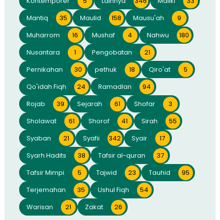
Kontemporer
5
Lainnya
346
Maliki
33
Mantiq
35
Maulid
158
Mausu'ah
9
Muharrom
16
Mushaf
4
Nahwu
180
Nusantara
1
Pengobatan
21
Pernikahan
30
pethuk
18
Qiro'at
5
Qo'idah Fiqh
24
Ramadlan
94
Rojab
39
Sejarah
61
Shofar
3
Sholawat
61
Shorof
41
Sirah
55
Syaban
21
Syafii
342
Syair
17
Syarh Hadits
38
Tafsir al-quran
37
Tafsir Mimpi
5
Tajwid
23
Tauhid
95
Terjemahan
35
Ushul Fiqh
54
Warisan
21
Zakat
26