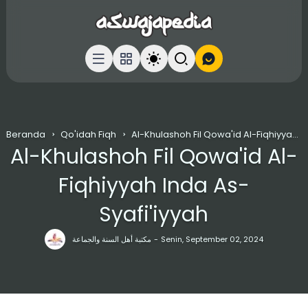
Beranda
Qo'idah Fiqh
Al-Khulashoh Fil Qowa'id Al-Fiqhiyyah Inda As-Syafi'iyyah
Al-Khulashoh Fil Qowa'id Al-
Fiqhiyyah Inda As-
Syafi'iyyah
مكتبة أهل السنة والجماعة
Senin, September 02, 2024