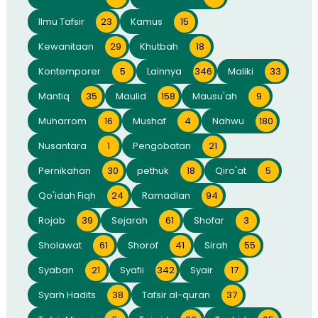
Ilmu Tafsir
23
Kamus
15
Kewanitaan
29
Khutbah
18
Kontemporer
5
Lainnya
346
Maliki
33
Mantiq
35
Maulid
158
Mausu'ah
9
Muharrom
16
Mushaf
4
Nahwu
180
Nusantara
1
Pengobatan
21
Pernikahan
30
pethuk
18
Qiro'at
5
Qo'idah Fiqh
24
Ramadlan
94
Rojab
39
Sejarah
61
Shofar
3
Sholawat
61
Shorof
41
Sirah
55
Syaban
21
Syafii
342
Syair
17
Syarh Hadits
38
Tafsir al-quran
37