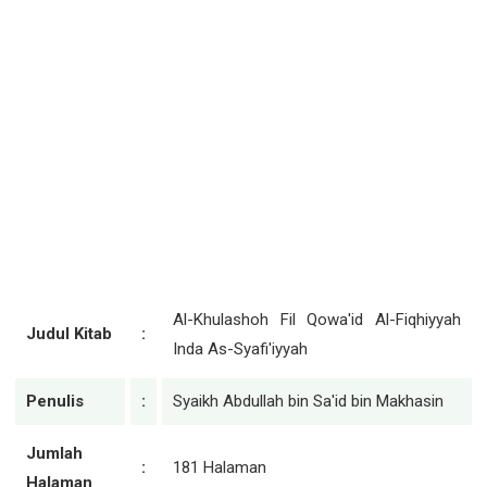
Al-Khulashoh Fil Qowa'id Al-Fiqhiyyah
Judul Kitab
:
Inda As-Syafi'iyyah
Penulis
:
Syaikh Abdullah bin Sa'id bin Makhasin
Jumlah
:
181 Halaman
Halaman