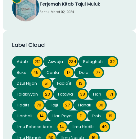
Terjemah Kitab Tajul Muluk
Sabtu, Maret 02, 2024
Label Cloud
Adab
212
Aswaja
234
Balaghoh
32
Buku
45
Cerita
17
Do'a
77
Dzul Hijjah
51
Fadlo'il
13
Falakiyyah
23
Fatawa
38
Fiqh
171
Hadits
70
Hajji
27
Hanafi
36
Hanbali
14
Hari Raya
11
I'rob
19
Ilmu Bahasa Arab
14
Ilmu Hadits
49
Ilmu Hikmah
50
Ilmu Nasab
16