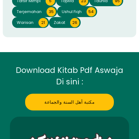
Tafsir Mimpi
5
Tajwid
23
Tauhid
95
Terjemahan
35
Ushul Fiqh
54
Warisan
21
Zakat
26
Download Kitab Pdf Aswaja
Di sini :
مكتبة أهل السنة والجماعة