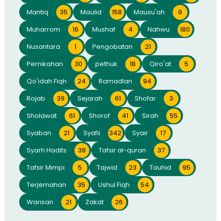
Mantiq
35
Maulid
158
Mausu'ah
9
Muharrom
16
Mushaf
4
Nahwu
180
Nusantara
1
Pengobatan
21
Pernikahan
30
pethuk
18
Qiro'at
5
Qo'idah Fiqh
24
Ramadlan
94
Rojab
39
Sejarah
61
Shofar
3
Sholawat
61
Shorof
41
Sirah
55
Syaban
21
Syafii
342
Syair
17
Syarh Hadits
38
Tafsir al-quran
37
Tafsir Mimpi
5
Tajwid
23
Tauhid
95
Terjemahan
35
Ushul Fiqh
54
Warisan
21
Zakat
26