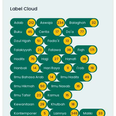
Label Cloud
Adab
212
Aswaja
234
Balaghoh
32
Buku
45
Cerita
17
Do'a
77
Dzul Hijjah
51
Fadlo'il
13
Falakiyyah
23
Fatawa
38
Fiqh
171
Hadits
70
Hajji
27
Hanafi
36
Hanbali
14
Hari Raya
11
I'rob
19
Ilmu Bahasa Arab
14
Ilmu Hadits
49
Ilmu Hikmah
50
Ilmu Nasab
16
Ilmu Tafsir
23
Kamus
15
Kewanitaan
29
Khutbah
18
Kontemporer
5
Lainnya
346
Maliki
33