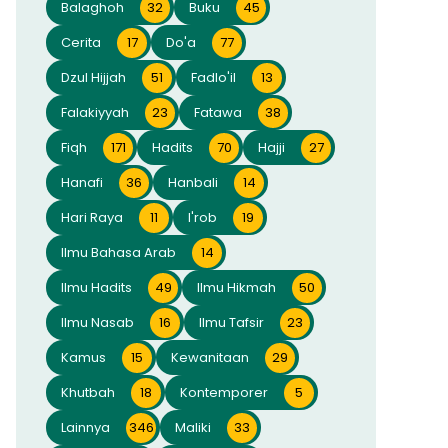
Balaghoh
32
Buku
45
Cerita
17
Do'a
77
Dzul Hijjah
51
Fadlo'il
13
Falakiyyah
23
Fatawa
38
Fiqh
171
Hadits
70
Hajji
27
Hanafi
36
Hanbali
14
Hari Raya
11
I'rob
19
Ilmu Bahasa Arab
14
Ilmu Hadits
49
Ilmu Hikmah
50
Ilmu Nasab
16
Ilmu Tafsir
23
Kamus
15
Kewanitaan
29
Khutbah
18
Kontemporer
5
Lainnya
346
Maliki
33