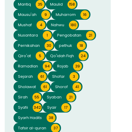
Mantiq
35
Maulid
158
Mausu'ah
9
Muharrom
16
Mushaf
4
Nahwu
180
Nusantara
1
Pengobatan
21
Pernikahan
30
pethuk
18
Qiro'at
5
Qo'idah Fiqh
24
Ramadlan
94
Rojab
39
Sejarah
61
Shofar
3
Sholawat
61
Shorof
41
Sirah
55
Syaban
21
Syafii
342
Syair
17
Syarh Hadits
38
Tafsir al-quran
37