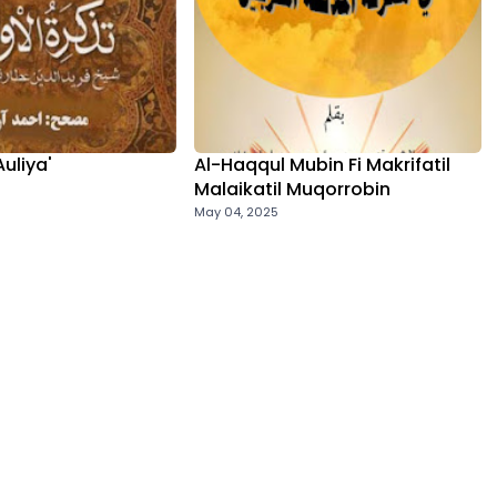
Auliya'
Al-Haqqul Mubin Fi Makrifatil
Malaikatil Muqorrobin
May 04, 2025