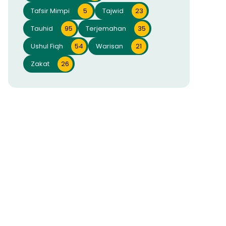
Tafsir Mimpi
5
Tajwid
23
Tauhid
95
Terjemahan
35
Ushul Fiqh
54
Warisan
21
Zakat
26