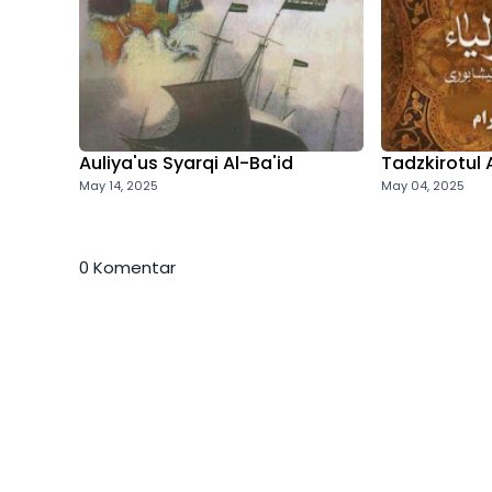
Auliya'us Syarqi Al-Ba'id
Tadzkirotul 
May 14, 2025
May 04, 2025
0 Komentar