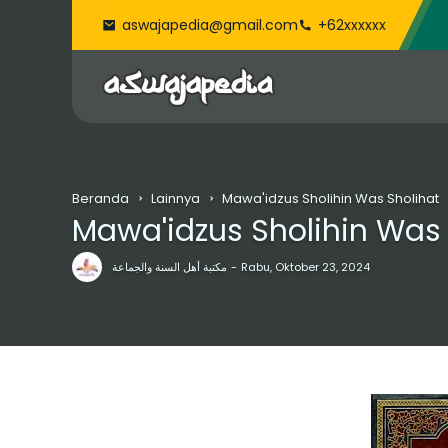
aswajapedia@gmail.com
+62xxxxxx
Beranda
Lainnya
Mawa'idzus Sholihin Was Sholihat
Mawa'idzus Sholihin Was 
مكتبة أهل السنة والجماعة
Rabu, Oktober 23, 2024