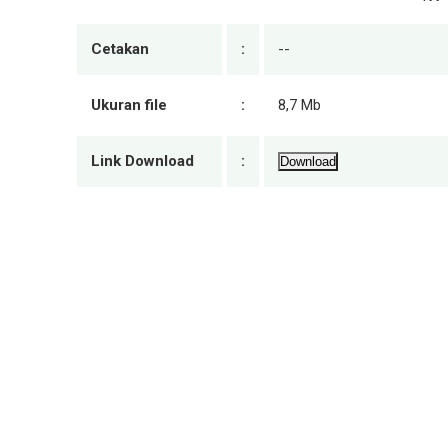
Cetakan
:
--
Ukuran file
:
8,7 Mb
Link Download
:
Download