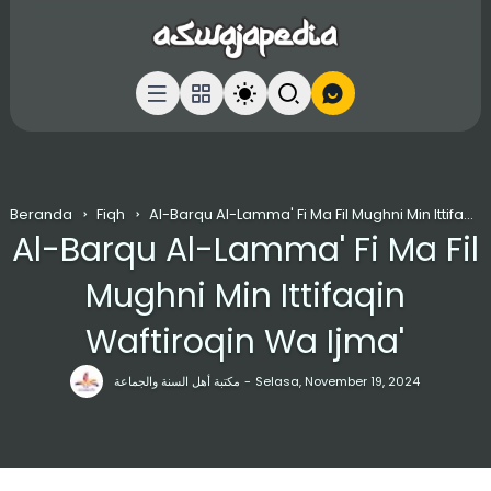
Beranda
Fiqh
Al-Barqu Al-Lamma' Fi Ma Fil Mughni Min Ittifaqin Waftiroqin Wa Ijma'
Al-Barqu Al-Lamma' Fi Ma Fil
Mughni Min Ittifaqin
Waftiroqin Wa Ijma'
مكتبة أهل السنة والجماعة
Selasa, November 19, 2024