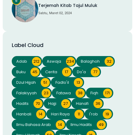
Terjemah Kitab Tajul Muluk
Sabtu, Maret 02, 2024
Label Cloud
Adab
212
Aswaja
234
Balaghoh
32
Buku
45
Cerita
17
Do'a
77
Dzul Hijjah
51
Fadlo'il
13
Falakiyyah
23
Fatawa
38
Fiqh
171
Hadits
70
Hajji
27
Hanafi
36
Hanbali
14
Hari Raya
11
I'rob
19
Ilmu Bahasa Arab
14
Ilmu Hadits
49