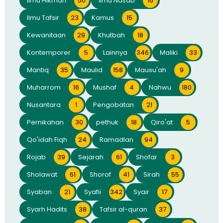
Ilmu Hikmah
50
Ilmu Nasab
16
Ilmu Tafsir
23
Kamus
15
Kewanitaan
29
Khutbah
18
Kontemporer
5
Lainnya
346
Maliki
33
Mantiq
35
Maulid
158
Mausu'ah
9
Muharrom
16
Mushaf
4
Nahwu
180
Nusantara
1
Pengobatan
21
Pernikahan
30
pethuk
18
Qiro'at
5
Qo'idah Fiqh
24
Ramadlan
94
Rojab
39
Sejarah
61
Shofar
3
Sholawat
61
Shorof
41
Sirah
55
Syaban
21
Syafii
342
Syair
17
Syarh Hadits
38
Tafsir al-quran
37