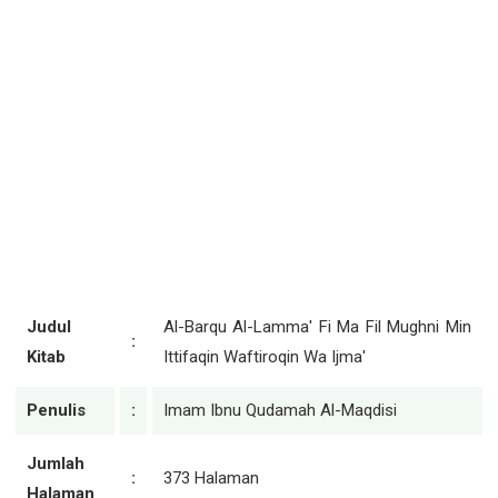
Judul
Al-Barqu Al-Lamma' Fi Ma Fil Mughni Min
:
Kitab
Ittifaqin Waftiroqin Wa Ijma'
Penulis
:
Imam Ibnu Qudamah Al-Maqdisi
Jumlah
:
373 Halaman
Halaman