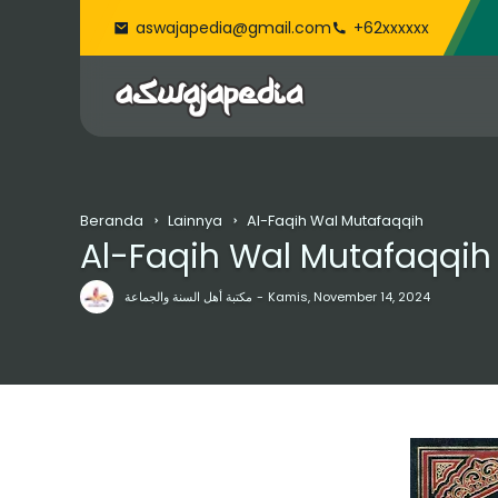
aswajapedia@gmail.com
+62xxxxxx
Beranda
Lainnya
Al-Faqih Wal Mutafaqqih
Al-Faqih Wal Mutafaqqih
مكتبة أهل السنة والجماعة
Kamis, November 14, 2024