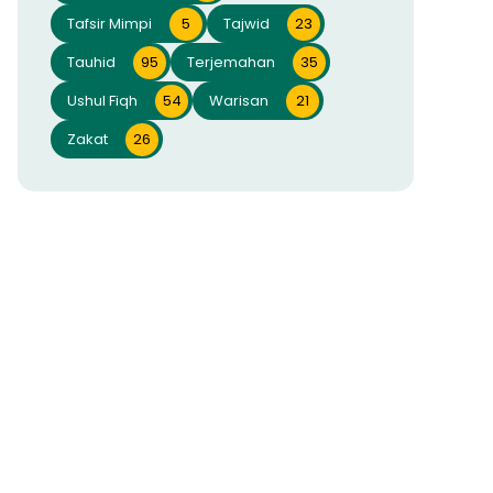
Tafsir Mimpi
5
Tajwid
23
Tauhid
95
Terjemahan
35
Ushul Fiqh
54
Warisan
21
Zakat
26