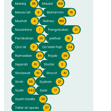
Mantiq
35
Maulid
158
Mausu'ah
9
Muharrom
16
Mushaf
4
Nahwu
180
Nusantara
1
Pengobatan
21
Pernikahan
30
pethuk
18
Qiro'at
5
Qo'idah Fiqh
24
Ramadlan
94
Rojab
39
Sejarah
61
Shofar
3
Sholawat
61
Shorof
41
Sirah
55
Syaban
21
Syafii
342
Syair
17
Syarh Hadits
38
Tafsir al-quran
37