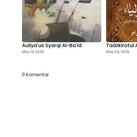
Auliya'us Syarqi Al-Ba'id
Tadzkirotul 
May 14, 2025
May 04, 2025
0 Komentar