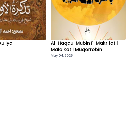
Auliya'
Al-Haqqul Mubin Fi Makrifatil
Malaikatil Muqorrobin
May 04, 2025