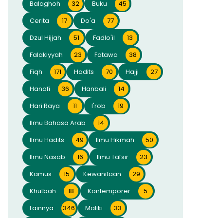
Balaghoh
32
Buku
45
Cerita
17
Do'a
77
Dzul Hijjah
51
Fadlo'il
13
Falakiyyah
23
Fatawa
38
Fiqh
171
Hadits
70
Hajji
27
Hanafi
36
Hanbali
14
Hari Raya
11
I'rob
19
Ilmu Bahasa Arab
14
Ilmu Hadits
49
Ilmu Hikmah
50
Ilmu Nasab
16
Ilmu Tafsir
23
Kamus
15
Kewanitaan
29
Khutbah
18
Kontemporer
5
Lainnya
346
Maliki
33