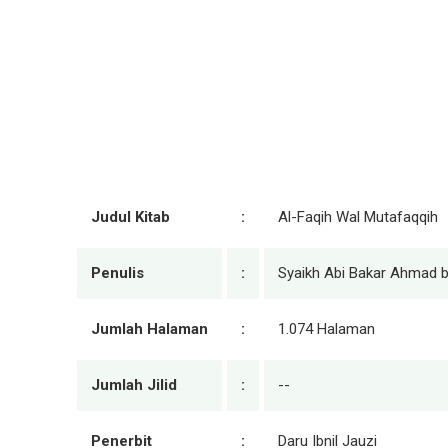
Judul Kitab
:
Al-Faqih Wal Mutafaqqih
Penulis
:
Syaikh Abi Bakar Ahmad bi
Jumlah Halaman
:
1.074 Halaman
Jumlah Jilid
:
--
Penerbit
:
Daru Ibnil Jauzi