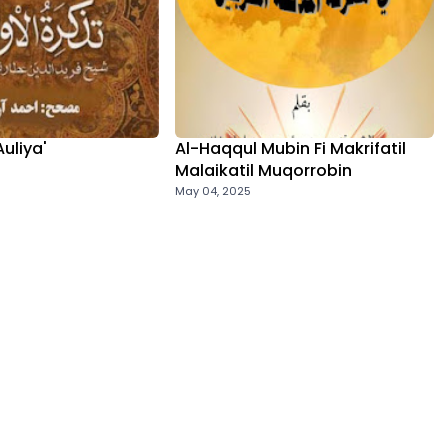
Auliya'
Al-Haqqul Mubin Fi Makrifatil
Malaikatil Muqorrobin
May 04, 2025