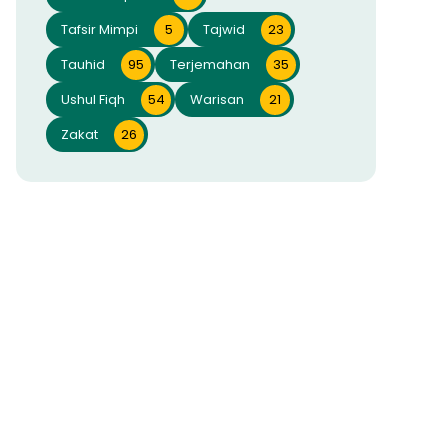
Tafsir Mimpi
5
Tajwid
23
Tauhid
95
Terjemahan
35
Ushul Fiqh
54
Warisan
21
Zakat
26