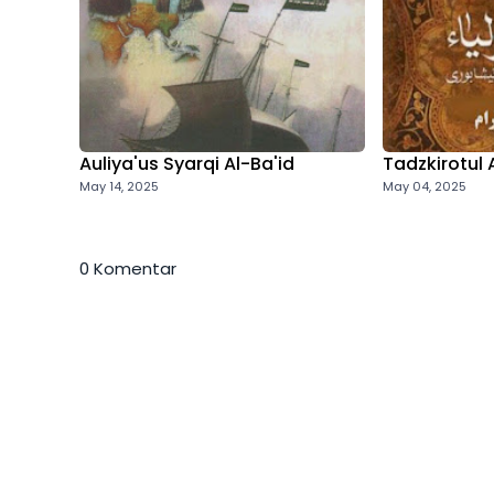
Auliya'us Syarqi Al-Ba'id
Tadzkirotul 
May 14, 2025
May 04, 2025
0 Komentar