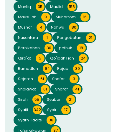
Mantiq
35
Maulid
158
Mausu'ah
9
Muharrom
16
Mushaf
4
Nahwu
180
Nusantara
1
Pengobatan
21
Pernikahan
30
pethuk
18
Qiro'at
5
Qo'idah Fiqh
24
Ramadlan
94
Rojab
39
Sejarah
61
Shofar
3
Sholawat
61
Shorof
41
Sirah
55
Syaban
21
Syafii
342
Syair
17
Syarh Hadits
38
Tafsir al-quran
37