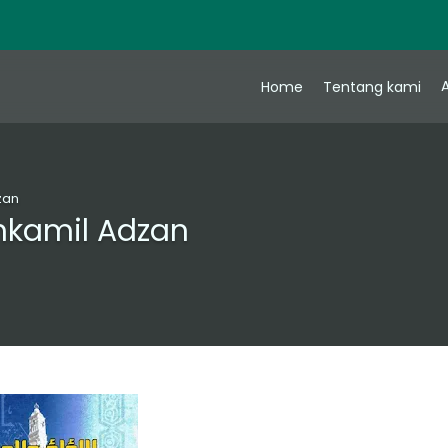
A
Home
Tentang kami
zan
Ahkamil Adzan