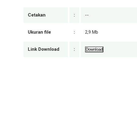
Cetakan
:
--
Ukuran file
:
2,9 Mb
Link Download
:
Download