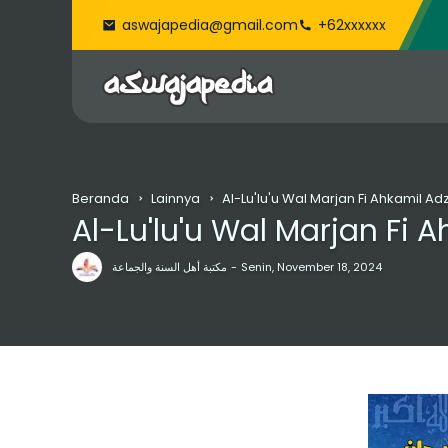
aswajapedia@gmail.com
+62xxxxxx
Beranda
Lainnya
Al-Lu'lu'u Wal Marjan Fi Ahkamil Ad
Al-Lu'lu'u Wal Marjan Fi 
مكتبة أهل السنة والجماعة
Senin, November 18, 2024