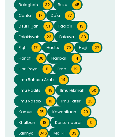
Balaghoh
32
Buku
45
Cerita
17
Do'a
77
Dzul Hijjah
51
Fadlo'il
13
Falakiyyah
23
Fatawa
38
Fiqh
171
Hadits
70
Hajji
27
Hanafi
36
Hanbali
14
Hari Raya
11
I'rob
19
Ilmu Bahasa Arab
14
Ilmu Hadits
49
Ilmu Hikmah
50
Ilmu Nasab
16
Ilmu Tafsir
23
Kamus
15
Kewanitaan
29
Khutbah
18
Kontemporer
5
Lainnya
346
Maliki
33