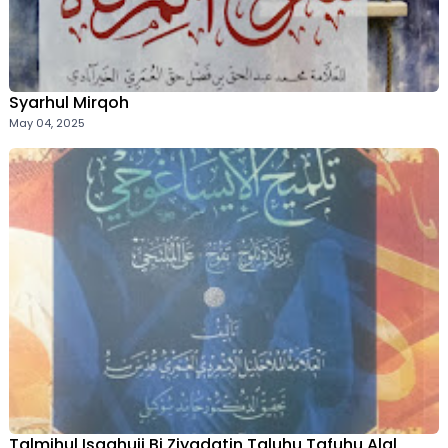
Syarhul Mirqoh
May 04, 2025
Talmihul Isaghuji Bi Ziyadatin Taluhu Tafuhu Alal