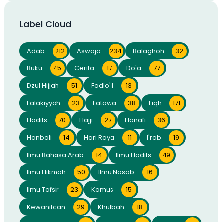
Label Cloud
Adab
212
Aswaja
234
Balaghoh
32
Buku
45
Cerita
17
Do'a
77
Dzul Hijjah
51
Fadlo'il
13
Falakiyyah
23
Fatawa
38
Fiqh
171
Hadits
70
Hajji
27
Hanafi
36
Hanbali
14
Hari Raya
11
I'rob
19
Ilmu Bahasa Arab
14
Ilmu Hadits
49
Ilmu Hikmah
50
Ilmu Nasab
16
Ilmu Tafsir
23
Kamus
15
Kewanitaan
29
Khutbah
18