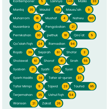
Kontemporer
5
Lainnya
346
Maliki
33
Mantiq
35
Maulid
158
Mausu'ah
9
Muharrom
16
Mushaf
4
Nahwu
180
Nusantara
1
Pengobatan
21
Pernikahan
30
pethuk
18
Qiro'at
5
Qo'idah Fiqh
24
Ramadlan
94
Rojab
39
Sejarah
61
Shofar
3
Sholawat
61
Shorof
41
Sirah
55
Syaban
21
Syafii
342
Syair
17
Syarh Hadits
38
Tafsir al-quran
37
Tafsir Mimpi
5
Tajwid
23
Tauhid
95
Terjemahan
35
Ushul Fiqh
54
Warisan
21
Zakat
26