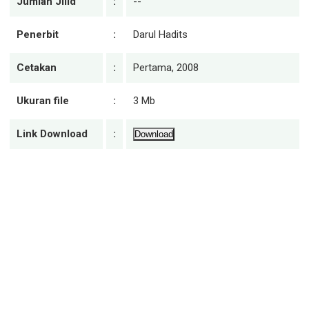
Jumlah Jilid
:
--
Penerbit
:
Darul Hadits
Cetakan
:
Pertama, 2008
Ukuran file
:
3 Mb
Link Download
:
Download