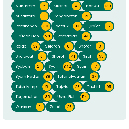
Muharrom
16
Mushaf
4
Nahwu
180
Nusantara
1
Pengobatan
21
Pernikahan
30
pethuk
18
Qiro'at
5
Qo'idah Fiqh
24
Ramadlan
94
Rojab
39
Sejarah
61
Shofar
3
Sholawat
61
Shorof
41
Sirah
55
Syaban
21
Syafii
342
Syair
17
Syarh Hadits
38
Tafsir al-quran
37
Tafsir Mimpi
5
Tajwid
23
Tauhid
95
Terjemahan
35
Ushul Fiqh
54
Warisan
21
Zakat
26