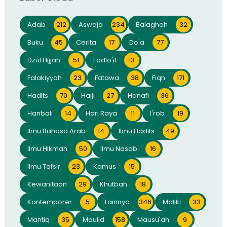
Adab
212
Aswaja
234
Balaghoh
32
Buku
45
Cerita
17
Do'a
77
Dzul Hijjah
51
Fadlo'il
13
Falakiyyah
23
Fatawa
38
Fiqh
171
Hadits
70
Hajji
27
Hanafi
36
Hanbali
14
Hari Raya
11
I'rob
19
Ilmu Bahasa Arab
14
Ilmu Hadits
49
Ilmu Hikmah
50
Ilmu Nasab
16
Ilmu Tafsir
23
Kamus
15
Kewanitaan
29
Khutbah
18
Kontemporer
5
Lainnya
346
Maliki
33
Mantiq
35
Maulid
158
Mausu'ah
9