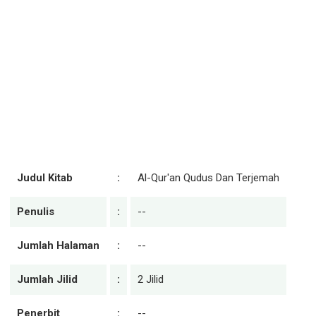
Judul Kitab
:
Al-Qur'an Qudus Dan Terjemah
Penulis
:
--
Jumlah Halaman
:
--
Jumlah Jilid
:
2 Jilid
Penerbit
:
--