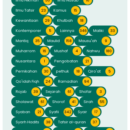
Ilmu Hikmah
50
Ilmu Nasab
16
Ilmu Tafsir
23
Kamus
15
Kewanitaan
29
Khutbah
18
Kontemporer
5
Lainnya
346
Maliki
33
Mantiq
35
Maulid
158
Mausu'ah
9
Muharrom
16
Mushaf
4
Nahwu
180
Nusantara
1
Pengobatan
21
Pernikahan
30
pethuk
18
Qiro'at
5
Qo'idah Fiqh
24
Ramadlan
94
Rojab
39
Sejarah
61
Shofar
3
Sholawat
61
Shorof
41
Sirah
55
Syaban
21
Syafii
342
Syair
17
Syarh Hadits
38
Tafsir al-quran
37