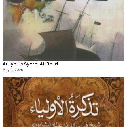
Auliya'us Syarqi Al-Ba'id
May 14, 2025