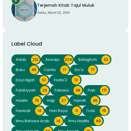
Terjemah Kitab Tajul Muluk
Sabtu, Maret 02, 2024
Label Cloud
Adab
212
Aswaja
234
Balaghoh
32
Buku
45
Cerita
17
Do'a
77
Dzul Hijjah
51
Fadlo'il
13
Falakiyyah
23
Fatawa
38
Fiqh
171
Hadits
70
Hajji
27
Hanafi
36
Hanbali
14
Hari Raya
11
I'rob
19
Ilmu Bahasa Arab
14
Ilmu Hadits
49