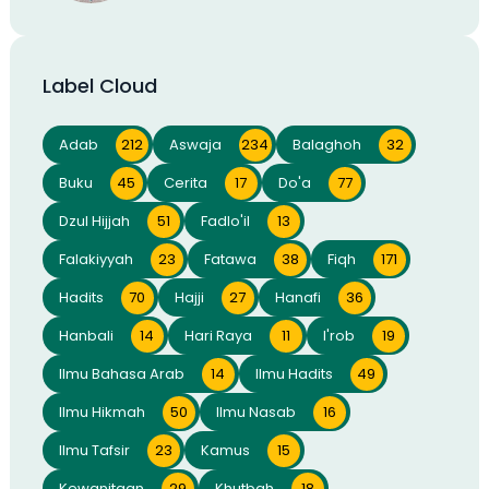
Label Cloud
Adab
212
Aswaja
234
Balaghoh
32
Buku
45
Cerita
17
Do'a
77
Dzul Hijjah
51
Fadlo'il
13
Falakiyyah
23
Fatawa
38
Fiqh
171
Hadits
70
Hajji
27
Hanafi
36
Hanbali
14
Hari Raya
11
I'rob
19
Ilmu Bahasa Arab
14
Ilmu Hadits
49
Ilmu Hikmah
50
Ilmu Nasab
16
Ilmu Tafsir
23
Kamus
15
Kewanitaan
29
Khutbah
18