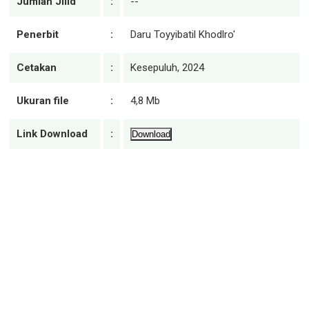
Jumlah Jilid
:
--
Penerbit
:
Daru Toyyibatil Khodlro'
Cetakan
:
Kesepuluh, 2024
Ukuran file
:
4,8 Mb
Link Download
:
Download