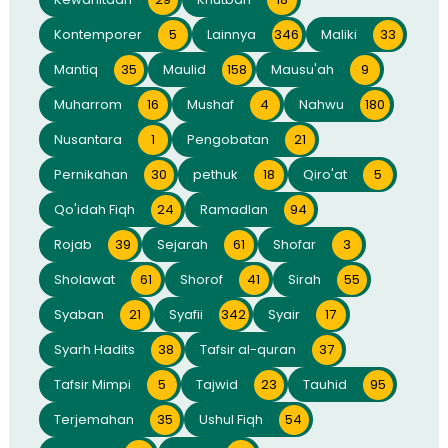
Kontemporer
5
Lainnya
346
Maliki
33
Mantiq
35
Maulid
158
Mausu'ah
9
Muharrom
16
Mushaf
4
Nahwu
180
Nusantara
1
Pengobatan
21
Pernikahan
30
pethuk
18
Qiro'at
5
Qo'idah Fiqh
24
Ramadlan
94
Rojab
39
Sejarah
61
Shofar
3
Sholawat
61
Shorof
41
Sirah
55
Syaban
21
Syafii
342
Syair
17
Syarh Hadits
38
Tafsir al-quran
37
Tafsir Mimpi
5
Tajwid
23
Tauhid
95
Terjemahan
35
Ushul Fiqh
54