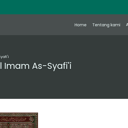
A
Home
Tentang kami
yafi'i
il Imam As-Syafi'i