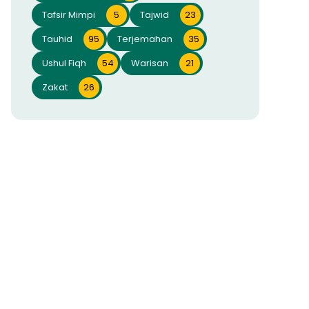
Tafsir Mimpi
5
Tajwid
23
Tauhid
95
Terjemahan
35
Ushul Fiqh
54
Warisan
21
Zakat
26