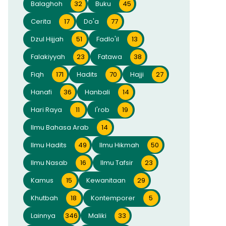
Balaghoh
32
Buku
45
Cerita
17
Do'a
77
Dzul Hijjah
51
Fadlo'il
13
Falakiyyah
23
Fatawa
38
Fiqh
171
Hadits
70
Hajji
27
Hanafi
36
Hanbali
14
Hari Raya
11
I'rob
19
Ilmu Bahasa Arab
14
Ilmu Hadits
49
Ilmu Hikmah
50
Ilmu Nasab
16
Ilmu Tafsir
23
Kamus
15
Kewanitaan
29
Khutbah
18
Kontemporer
5
Lainnya
346
Maliki
33