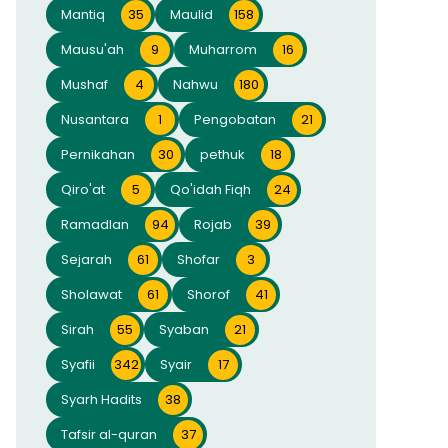
Mantiq
35
Maulid
158
Mausu'ah
9
Muharrom
16
Mushaf
4
Nahwu
180
Nusantara
1
Pengobatan
21
Pernikahan
30
pethuk
18
Qiro'at
5
Qo'idah Fiqh
24
Ramadlan
94
Rojab
39
Sejarah
61
Shofar
3
Sholawat
61
Shorof
41
Sirah
55
Syaban
21
Syafii
342
Syair
17
Syarh Hadits
38
Tafsir al-quran
37