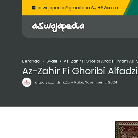
aswajapedia@gmail.com
+62xxxxxx
Beranda
Syafii
Az-Zahir Fi Ghoribi Alfadzil Imam As-S
Az-Zahir Fi Ghoribi Alfadz
مكتبة أهل السنة والجماعة
Rabu, November 13, 2024