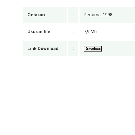
Cetakan
:
Pertama, 1998
Ukuran file
:
7,9 Mb
Link Download
:
Download