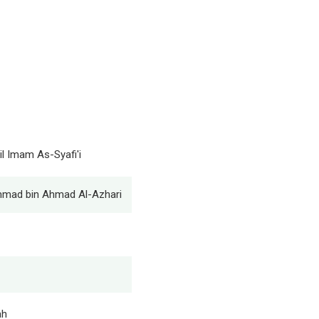
il Imam As-Syafi'i
mmad bin Ahmad Al-Azhari
ah