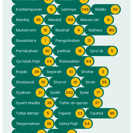
Kontemporer
5
Lainnya
346
Maliki
33
Mantiq
35
Maulid
158
Mausu'ah
9
Muharrom
16
Mushaf
4
Nahwu
180
Nusantara
1
Pengobatan
21
Pernikahan
30
pethuk
18
Qiro'at
5
Qo'idah Fiqh
24
Ramadlan
94
Rojab
39
Sejarah
61
Shofar
3
Sholawat
61
Shorof
41
Sirah
55
Syaban
21
Syafii
342
Syair
17
Syarh Hadits
38
Tafsir al-quran
37
Tafsir Mimpi
5
Tajwid
23
Tauhid
95
Terjemahan
35
Ushul Fiqh
54