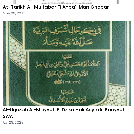
At-Tarikh Al-Mu'tabar Fi Anba'i Man Ghobar
May 03, 2025
Al-Urjuzah Al-Mi'iyyah Fi Dzikri Hali Asyrofil Bariyyah
SAW
Apr 29, 2025