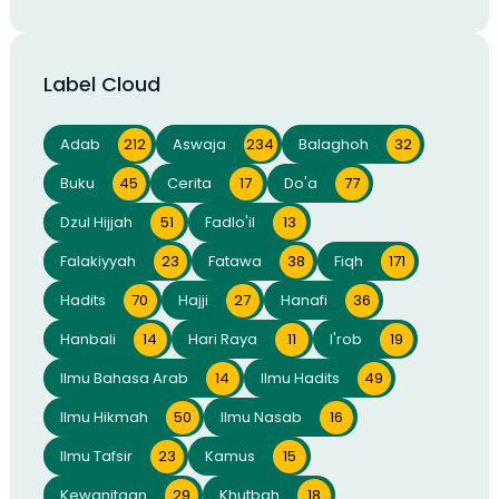
Label Cloud
Adab
212
Aswaja
234
Balaghoh
32
Buku
45
Cerita
17
Do'a
77
Dzul Hijjah
51
Fadlo'il
13
Falakiyyah
23
Fatawa
38
Fiqh
171
Hadits
70
Hajji
27
Hanafi
36
Hanbali
14
Hari Raya
11
I'rob
19
Ilmu Bahasa Arab
14
Ilmu Hadits
49
Ilmu Hikmah
50
Ilmu Nasab
16
Ilmu Tafsir
23
Kamus
15
Kewanitaan
29
Khutbah
18