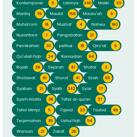
Kontemporer
5
Lainnya
346
Maliki
33
Mantiq
35
Maulid
158
Mausu'ah
9
Muharrom
16
Mushaf
4
Nahwu
180
Nusantara
1
Pengobatan
21
Pernikahan
30
pethuk
18
Qiro'at
5
Qo'idah Fiqh
24
Ramadlan
94
Rojab
39
Sejarah
61
Shofar
3
Sholawat
61
Shorof
41
Sirah
55
Syaban
21
Syafii
342
Syair
17
Syarh Hadits
38
Tafsir al-quran
37
Tafsir Mimpi
5
Tajwid
23
Tauhid
95
Terjemahan
35
Ushul Fiqh
54
Warisan
21
Zakat
26