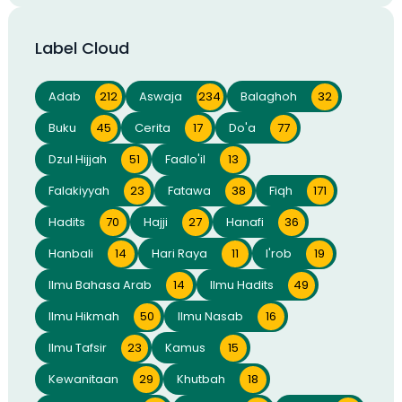
Label Cloud
Adab
212
Aswaja
234
Balaghoh
32
Buku
45
Cerita
17
Do'a
77
Dzul Hijjah
51
Fadlo'il
13
Falakiyyah
23
Fatawa
38
Fiqh
171
Hadits
70
Hajji
27
Hanafi
36
Hanbali
14
Hari Raya
11
I'rob
19
Ilmu Bahasa Arab
14
Ilmu Hadits
49
Ilmu Hikmah
50
Ilmu Nasab
16
Ilmu Tafsir
23
Kamus
15
Kewanitaan
29
Khutbah
18