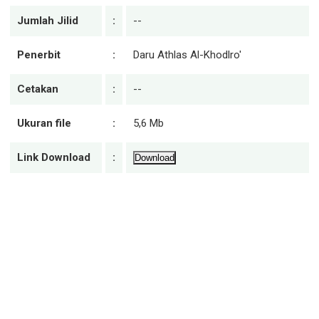
Jumlah Jilid
:
--
Penerbit
:
Daru Athlas Al-Khodlro'
Cetakan
:
--
Ukuran file
:
5,6 Mb
Link Download
:
Download