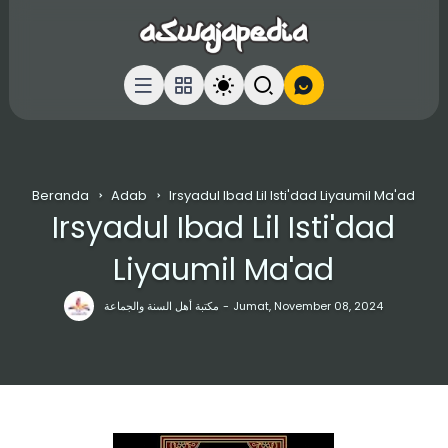
Beranda
Adab
Irsyadul Ibad Lil Isti'dad Liyaumil Ma'ad
Irsyadul Ibad Lil Isti'dad
Liyaumil Ma'ad
مكتبة أهل السنة والجماعة
Jumat, November 08, 2024