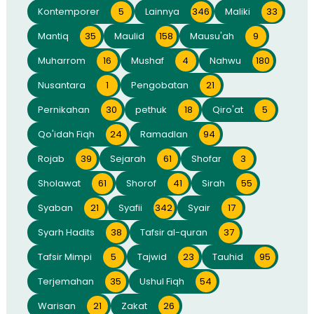
Kontemporer
5
Lainnya
346
Maliki
33
Mantiq
35
Maulid
158
Mausu'ah
9
Muharrom
16
Mushaf
4
Nahwu
180
Nusantara
1
Pengobatan
21
Pernikahan
30
pethuk
18
Qiro'at
5
Qo'idah Fiqh
24
Ramadlan
94
Rojab
39
Sejarah
61
Shofar
3
Sholawat
61
Shorof
41
Sirah
55
Syaban
21
Syafii
342
Syair
17
Syarh Hadits
38
Tafsir al-quran
37
Tafsir Mimpi
5
Tajwid
23
Tauhid
95
Terjemahan
35
Ushul Fiqh
54
Warisan
21
Zakat
26