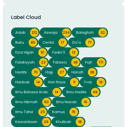
Label Cloud
Adab
212
Aswaja
234
Balaghoh
32
Buku
45
Cerita
17
Do'a
77
Dzul Hijjah
51
Fadlo'il
13
Falakiyyah
23
Fatawa
38
Fiqh
171
Hadits
70
Hajji
27
Hanafi
36
Hanbali
14
Hari Raya
11
I'rob
19
Ilmu Bahasa Arab
14
Ilmu Hadits
49
Ilmu Hikmah
50
Ilmu Nasab
16
Ilmu Tafsir
23
Kamus
15
Kewanitaan
29
Khutbah
18