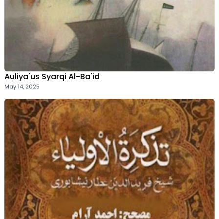
Auliya'us Syarqi Al-Ba'id
May 14, 2025