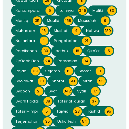
Kewanitaan
29
Khutbah
18
Kontemporer
5
Lainnya
346
Maliki
33
Mantiq
35
Maulid
158
Mausu'ah
9
Muharrom
16
Mushaf
4
Nahwu
180
Nusantara
1
Pengobatan
21
Pernikahan
30
pethuk
18
Qiro'at
5
Qo'idah Fiqh
24
Ramadlan
94
Rojab
39
Sejarah
61
Shofar
3
Sholawat
61
Shorof
41
Sirah
55
Syaban
21
Syafii
342
Syair
17
Syarh Hadits
38
Tafsir al-quran
37
Tafsir Mimpi
5
Tajwid
23
Tauhid
95
Terjemahan
35
Ushul Fiqh
54