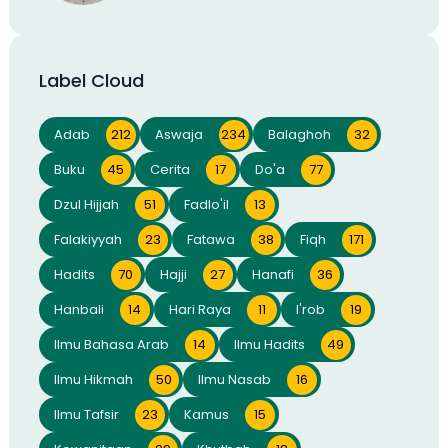
Label Cloud
Adab
212
Aswaja
234
Balaghoh
32
Buku
45
Cerita
17
Do'a
77
Dzul Hijjah
51
Fadlo'il
13
Falakiyyah
23
Fatawa
38
Fiqh
171
Hadits
70
Hajji
27
Hanafi
36
Hanbali
14
Hari Raya
11
I'rob
19
Ilmu Bahasa Arab
14
Ilmu Hadits
49
Ilmu Hikmah
50
Ilmu Nasab
16
Ilmu Tafsir
23
Kamus
15