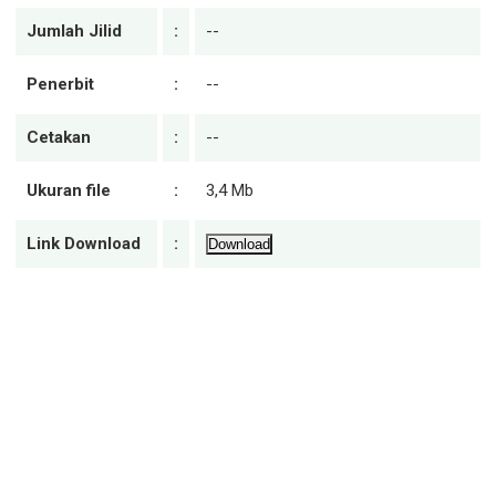
Jumlah Jilid
:
--
Penerbit
:
--
Cetakan
:
--
Ukuran file
:
3,4 Mb
Link Download
:
Download