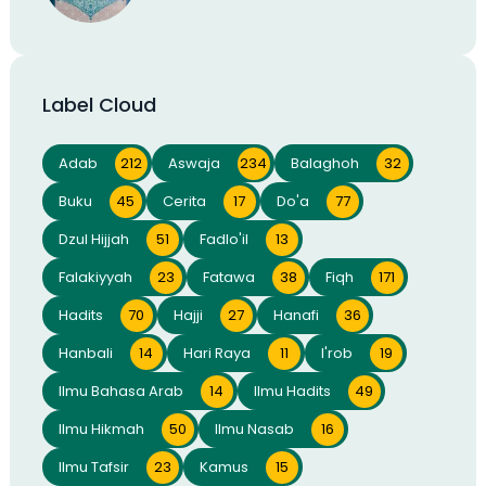
Label Cloud
Adab
212
Aswaja
234
Balaghoh
32
Buku
45
Cerita
17
Do'a
77
Dzul Hijjah
51
Fadlo'il
13
Falakiyyah
23
Fatawa
38
Fiqh
171
Hadits
70
Hajji
27
Hanafi
36
Hanbali
14
Hari Raya
11
I'rob
19
Ilmu Bahasa Arab
14
Ilmu Hadits
49
Ilmu Hikmah
50
Ilmu Nasab
16
Ilmu Tafsir
23
Kamus
15