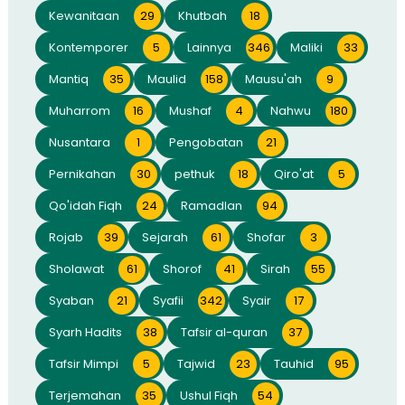
Kewanitaan
29
Khutbah
18
Kontemporer
5
Lainnya
346
Maliki
33
Mantiq
35
Maulid
158
Mausu'ah
9
Muharrom
16
Mushaf
4
Nahwu
180
Nusantara
1
Pengobatan
21
Pernikahan
30
pethuk
18
Qiro'at
5
Qo'idah Fiqh
24
Ramadlan
94
Rojab
39
Sejarah
61
Shofar
3
Sholawat
61
Shorof
41
Sirah
55
Syaban
21
Syafii
342
Syair
17
Syarh Hadits
38
Tafsir al-quran
37
Tafsir Mimpi
5
Tajwid
23
Tauhid
95
Terjemahan
35
Ushul Fiqh
54