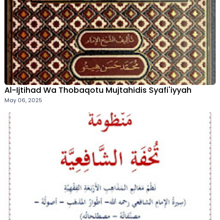
Al-Ijtihad Wa Thobaqotu Mujtahidis Syafi'iyyah
May 06, 2025