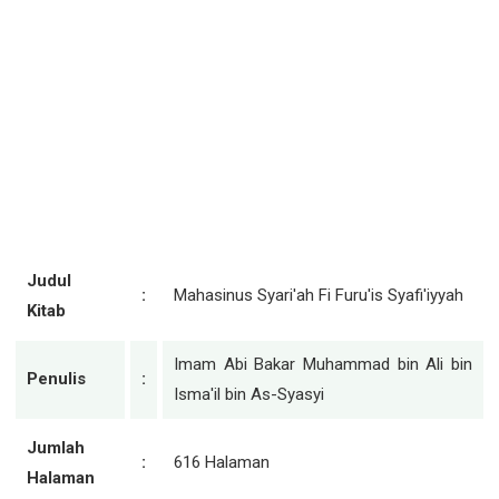
Judul
:
Mahasinus Syari'ah Fi Furu'is Syafi'iyyah
Kitab
Imam Abi Bakar Muhammad bin Ali bin
Penulis
:
Isma'il bin As-Syasyi
Jumlah
:
616 Halaman
Halaman