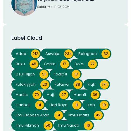
Sabtu, Maret 02, 2024
Label Cloud
Adab
212
Aswaja
234
Balaghoh
32
Buku
45
Cerita
17
Do'a
77
Dzul Hijjah
51
Fadlo'il
13
Falakiyyah
23
Fatawa
38
Fiqh
171
Hadits
70
Hajji
27
Hanafi
36
Hanbali
14
Hari Raya
11
I'rob
19
Ilmu Bahasa Arab
14
Ilmu Hadits
49
Ilmu Hikmah
50
Ilmu Nasab
16