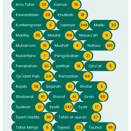
Ilmu Tafsir
23
Kamus
15
Kewanitaan
29
Khutbah
18
Kontemporer
5
Lainnya
346
Maliki
33
Mantiq
35
Maulid
158
Mausu'ah
9
Muharrom
16
Mushaf
4
Nahwu
180
Nusantara
1
Pengobatan
21
Pernikahan
30
pethuk
18
Qiro'at
5
Qo'idah Fiqh
24
Ramadlan
94
Rojab
39
Sejarah
61
Shofar
3
Sholawat
61
Shorof
41
Sirah
55
Syaban
21
Syafii
342
Syair
17
Syarh Hadits
38
Tafsir al-quran
37
Tafsir Mimpi
5
Tajwid
23
Tauhid
95