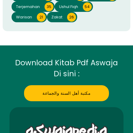
Terjemahan
35
Ushul Fiqh
54
Warisan
21
Zakat
26
Download Kitab Pdf Aswaja
Di sini :
مكتبة أهل السنة والجماعة