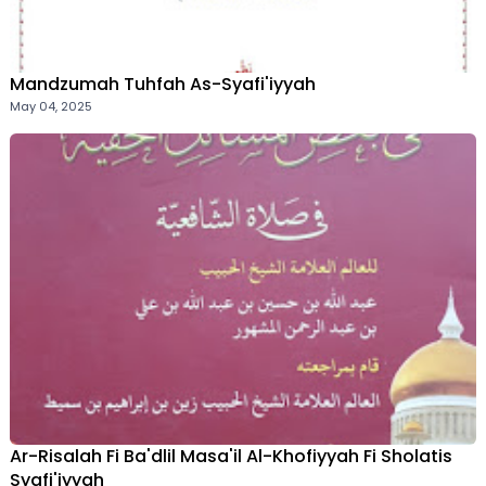
Mandzumah Tuhfah As-Syafi'iyyah
May 04, 2025
Ar-Risalah Fi Ba'dlil Masa'il Al-Khofiyyah Fi Sholatis
Syafi'iyyah