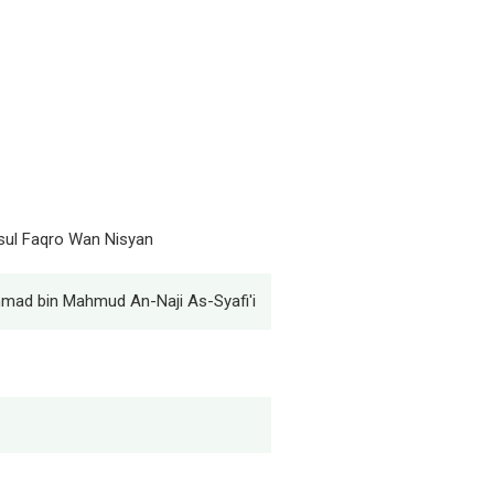
itsul Faqro Wan Nisyan
mad bin Mahmud An-Naji As-Syafi'i