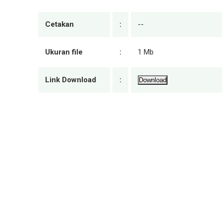
Cetakan
:
--
Ukuran file
:
1 Mb
Link Download
:
Download