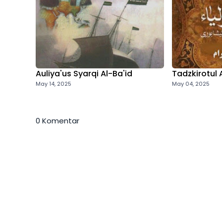
Auliya'us Syarqi Al-Ba'id
Tadzkirotul 
May 14, 2025
May 04, 2025
0 Komentar