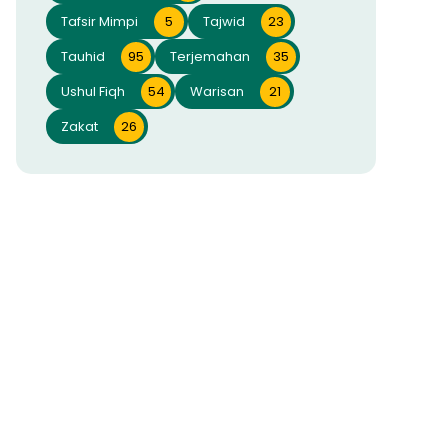
Tafsir Mimpi
5
Tajwid
23
Tauhid
95
Terjemahan
35
Ushul Fiqh
54
Warisan
21
Zakat
26