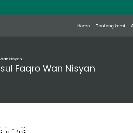
A
Home
Tentang kami
o Wan Nisyan
itsul Faqro Wan Nisyan