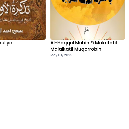
Auliya'
Al-Haqqul Mubin Fi Makrifatil
Malaikatil Muqorrobin
May 04, 2025