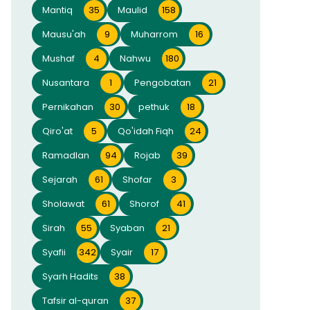
Mantiq
35
Maulid
158
Mausu'ah
9
Muharrom
16
Mushaf
4
Nahwu
180
Nusantara
1
Pengobatan
21
Pernikahan
30
pethuk
18
Qiro'at
5
Qo'idah Fiqh
24
Ramadlan
94
Rojab
39
Sejarah
61
Shofar
3
Sholawat
61
Shorof
41
Sirah
55
Syaban
21
Syafii
342
Syair
17
Syarh Hadits
38
Tafsir al-quran
37