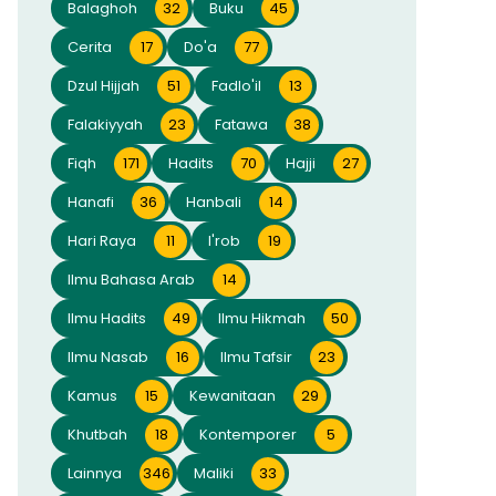
Balaghoh
32
Buku
45
Cerita
17
Do'a
77
Dzul Hijjah
51
Fadlo'il
13
Falakiyyah
23
Fatawa
38
Fiqh
171
Hadits
70
Hajji
27
Hanafi
36
Hanbali
14
Hari Raya
11
I'rob
19
Ilmu Bahasa Arab
14
Ilmu Hadits
49
Ilmu Hikmah
50
Ilmu Nasab
16
Ilmu Tafsir
23
Kamus
15
Kewanitaan
29
Khutbah
18
Kontemporer
5
Lainnya
346
Maliki
33