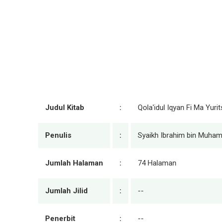
Judul Kitab
:
Qola'idul Iqyan Fi Ma Yur
Penulis
:
Syaikh Ibrahim bin Muham
Jumlah Halaman
:
74 Halaman
Jumlah Jilid
:
--
Penerbit
:
--