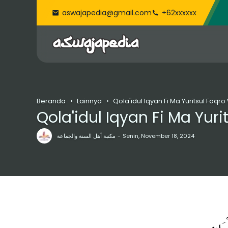
aswajapedia@gmail.com
+62xxxxxx
Beranda
Lainnya
Qola'idul Iqyan Fi Ma Yuritsul Faqr
Qola'idul Iqyan Fi Ma Yur
مكتبة أهل السنة والجماعة
Senin, November 18, 2024