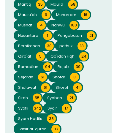
Mantiq
35
Maulid
158
Mausu'ah
9
Muharrom
16
Mushaf
4
Nahwu
180
Nusantara
1
Pengobatan
21
Pernikahan
30
pethuk
18
Qiro'at
5
Qo'idah Fiqh
24
Ramadlan
94
Rojab
39
Sejarah
61
Shofar
3
Sholawat
61
Shorof
41
Sirah
55
Syaban
21
Syafii
342
Syair
17
Syarh Hadits
38
Tafsir al-quran
37