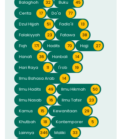
Balaghoh
32
Buku
45
Cerita
17
Do'a
77
Dzul Hijjah
51
Fadlo'il
13
Falakiyyah
23
Fatawa
38
Fiqh
171
Hadits
70
Hajji
27
Hanafi
36
Hanbali
14
Hari Raya
11
I'rob
19
Ilmu Bahasa Arab
14
Ilmu Hadits
49
Ilmu Hikmah
50
Ilmu Nasab
16
Ilmu Tafsir
23
Kamus
15
Kewanitaan
29
Khutbah
18
Kontemporer
5
Lainnya
346
Maliki
33