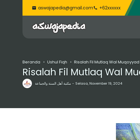
aswajapedia@gmail.com
+62xxxxxx
Beranda
Ushul Fiqh
Risalah Fil Mutlaq Wal Muqoyyad
Risalah Fil Mutlaq Wal M
مكتبة أهل السنة والجماعة
Selasa, November 19, 2024