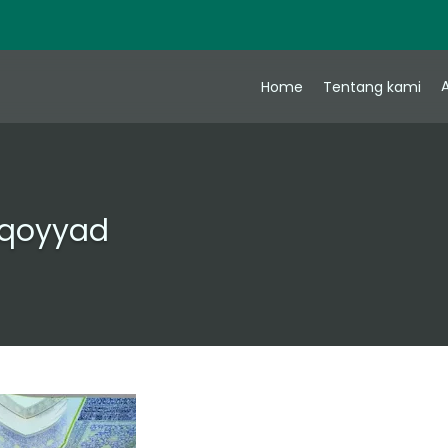
A
Home
Tentang kami
uqoyyad