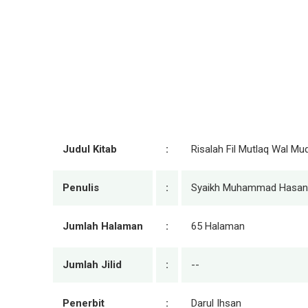
Judul Kitab
:
Risalah Fil Mutlaq Wal M
Penulis
:
Syaikh Muhammad Hasanai
Jumlah Halaman
:
65 Halaman
Jumlah Jilid
:
--
Penerbit
:
Darul Ihsan