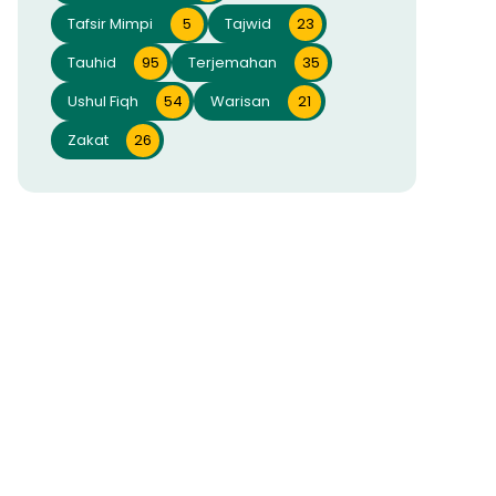
Tafsir Mimpi
5
Tajwid
23
Tauhid
95
Terjemahan
35
Ushul Fiqh
54
Warisan
21
Zakat
26