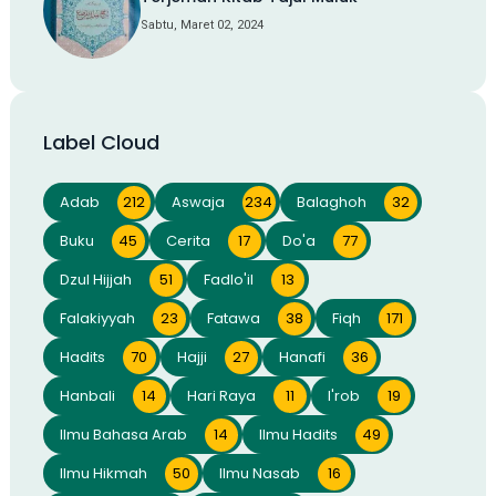
Sabtu, Maret 02, 2024
Label Cloud
Adab
212
Aswaja
234
Balaghoh
32
Buku
45
Cerita
17
Do'a
77
Dzul Hijjah
51
Fadlo'il
13
Falakiyyah
23
Fatawa
38
Fiqh
171
Hadits
70
Hajji
27
Hanafi
36
Hanbali
14
Hari Raya
11
I'rob
19
Ilmu Bahasa Arab
14
Ilmu Hadits
49
Ilmu Hikmah
50
Ilmu Nasab
16