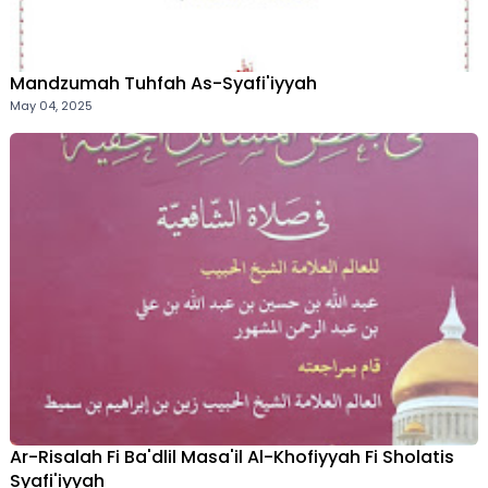
Mandzumah Tuhfah As-Syafi'iyyah
May 04, 2025
Ar-Risalah Fi Ba'dlil Masa'il Al-Khofiyyah Fi Sholatis
Syafi'iyyah