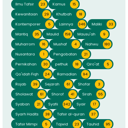
Ilmu Tafsir
23
Kamus
15
Kewanitaan
29
Khutbah
18
Kontemporer
5
Lainnya
346
Maliki
33
Mantiq
35
Maulid
158
Mausu'ah
9
Muharrom
16
Mushaf
4
Nahwu
180
Nusantara
1
Pengobatan
21
Pernikahan
30
pethuk
18
Qiro'at
5
Qo'idah Fiqh
24
Ramadlan
94
Rojab
39
Sejarah
61
Shofar
3
Sholawat
61
Shorof
41
Sirah
55
Syaban
21
Syafii
342
Syair
17
Syarh Hadits
38
Tafsir al-quran
37
Tafsir Mimpi
5
Tajwid
23
Tauhid
95