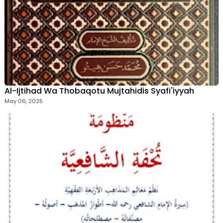
Al-Ijtihad Wa Thobaqotu Mujtahidis Syafi'iyyah
May 06, 2025