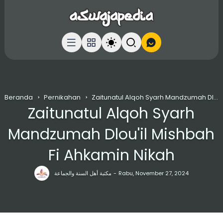
Beranda
Pernikahan
Zaitunatul Alqoh Syarh Mandzumah Dlou'il Mishbah Fi Ahkamin Nikah
Zaitunatul Alqoh Syarh
Mandzumah Dlou'il Mishbah
Fi Ahkamin Nikah
مكتبة أهل السنة والجماعة
Rabu, November 27, 2024