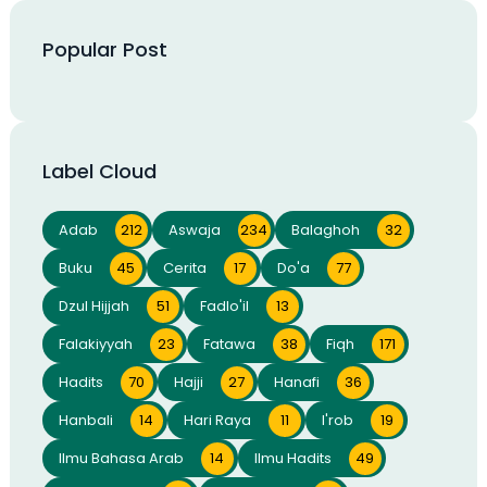
Popular Post
Label Cloud
Adab
212
Aswaja
234
Balaghoh
32
Buku
45
Cerita
17
Do'a
77
Dzul Hijjah
51
Fadlo'il
13
Falakiyyah
23
Fatawa
38
Fiqh
171
Hadits
70
Hajji
27
Hanafi
36
Hanbali
14
Hari Raya
11
I'rob
19
Ilmu Bahasa Arab
14
Ilmu Hadits
49