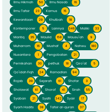
Ilmu Hikmah
50
Ilmu Nasab
16
Ilmu Tafsir
23
Kamus
15
Kewanitaan
29
Khutbah
18
Kontemporer
5
Lainnya
346
Maliki
33
Mantiq
35
Maulid
158
Mausu'ah
9
Muharrom
16
Mushaf
4
Nahwu
180
Nusantara
1
Pengobatan
21
Pernikahan
30
pethuk
18
Qiro'at
5
Qo'idah Fiqh
24
Ramadlan
94
Rojab
39
Sejarah
61
Shofar
3
Sholawat
61
Shorof
41
Sirah
55
Syaban
21
Syafii
342
Syair
17
Syarh Hadits
38
Tafsir al-quran
37