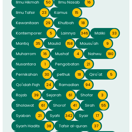
Ilmu Hikmah
50
Ilmu Nasab
16
Ilmu Tafsir
23
Kamus
15
Kewanitaan
29
Khutbah
18
Kontemporer
5
Lainnya
346
Maliki
33
Mantiq
35
Maulid
158
Mausu'ah
9
Muharrom
16
Mushaf
4
Nahwu
180
Nusantara
1
Pengobatan
21
Pernikahan
30
pethuk
18
Qiro'at
5
Qo'idah Fiqh
24
Ramadlan
94
Rojab
39
Sejarah
61
Shofar
3
Sholawat
61
Shorof
41
Sirah
55
Syaban
21
Syafii
342
Syair
17
Syarh Hadits
38
Tafsir al-quran
37