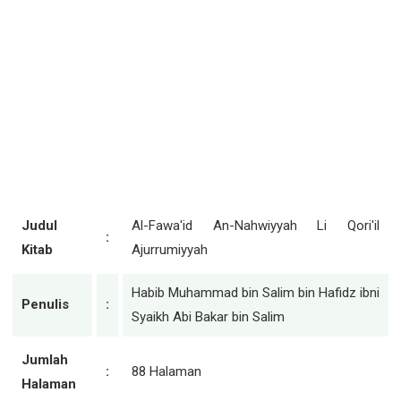
Judul
Al-Fawa'id An-Nahwiyyah Li Qori'il
:
Kitab
Ajurrumiyyah
Habib Muhammad bin Salim bin Hafidz ibni
Penulis
:
Syaikh Abi Bakar bin Salim
Jumlah
:
88 Halaman
Halaman