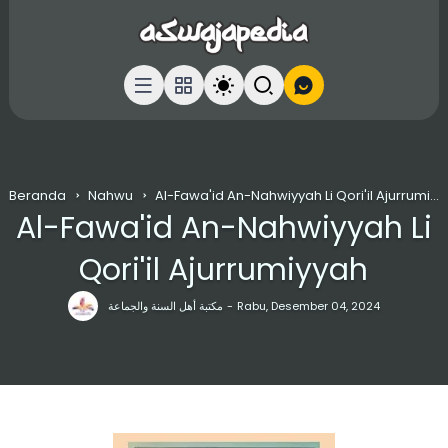
Beranda
Nahwu
Al-Fawa'id An-Nahwiyyah Li Qori'il Ajurrumiyyah
Al-Fawa'id An-Nahwiyyah Li
Qori'il Ajurrumiyyah
مكتبة أهل السنة والجماعة
Rabu, Desember 04, 2024