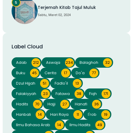
Terjemah Kitab Tajul Muluk
Sabtu, Maret 02, 2024
Label Cloud
Adab
212
Aswaja
234
Balaghoh
32
Buku
45
Cerita
17
Do'a
77
Dzul Hijjah
51
Fadlo'il
13
Falakiyyah
23
Fatawa
38
Fiqh
171
Hadits
70
Hajji
27
Hanafi
36
Hanbali
14
Hari Raya
11
I'rob
19
Ilmu Bahasa Arab
14
Ilmu Hadits
49