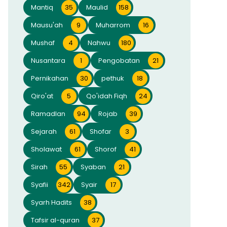
Mantiq
35
Maulid
158
Mausu'ah
9
Muharrom
16
Mushaf
4
Nahwu
180
Nusantara
1
Pengobatan
21
Pernikahan
30
pethuk
18
Qiro'at
5
Qo'idah Fiqh
24
Ramadlan
94
Rojab
39
Sejarah
61
Shofar
3
Sholawat
61
Shorof
41
Sirah
55
Syaban
21
Syafii
342
Syair
17
Syarh Hadits
38
Tafsir al-quran
37