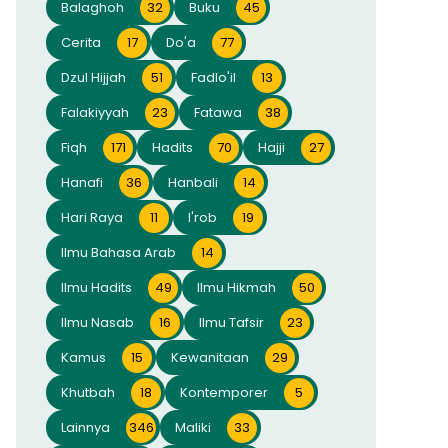
Balaghoh
32
Buku
45
Cerita
17
Do'a
77
Dzul Hijjah
51
Fadlo'il
13
Falakiyyah
23
Fatawa
38
Fiqh
171
Hadits
70
Hajji
27
Hanafi
36
Hanbali
14
Hari Raya
11
I'rob
19
Ilmu Bahasa Arab
14
Ilmu Hadits
49
Ilmu Hikmah
50
Ilmu Nasab
16
Ilmu Tafsir
23
Kamus
15
Kewanitaan
29
Khutbah
18
Kontemporer
5
Lainnya
346
Maliki
33