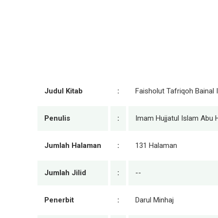
Judul Kitab
:
Faisholut Tafriqoh Baina
Penulis
:
Imam Hujjatul Islam Ab
Jumlah Halaman
:
131 Halaman
Jumlah Jilid
:
--
Penerbit
:
Darul Minhaj