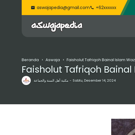
aswajapedia@gmail.com
+62xxxxxx
Beranda
Aswaja
Faisholut Tafriqoh Bainal Islam W
Faisholut Tafriqoh Baina
مكتبة أهل السنة والجماعة
Sabtu, Desember 14, 2024