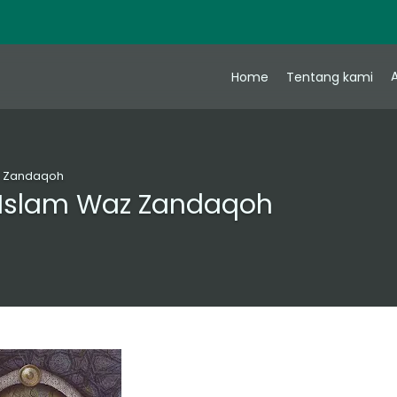
A
Home
Tentang kami
az Zandaqoh
l Islam Waz Zandaqoh