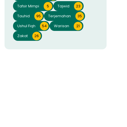
Tafsir Mimpi
5
Tajwid
23
Tauhid
95
Terjemahan
35
Ushul Fiqh
54
Warisan
21
Zakat
26